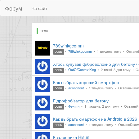
Форум
На сайт
Теми
789winkgcomm
789winkgcomm
1 тиждень тому
Останні
ОСББ
Хтось купував фіброволокно для бетону ч
OutOfContextKing
2 тижні, 3 дня тому
Ос
ОСББ
Как выбрать хороший смартфон
acontinent
1 тиждень тому
Останній ком
ОСББ
Гідрофобізатор для бетону
Фентти
1 тиждень, 2 дня тому
Останній 
ОСББ
Как выбрать смартфон на Android в 2026 
acontinent
1 тиждень тому
Останній ком
ОСББ
Квадроцикл Hisun