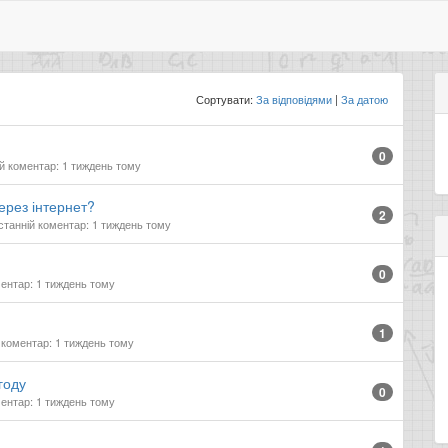
Сортувати:
За відповідями
За датою
0
й коментар: 1 тиждень тому
ерез інтернет?
2
танній коментар: 1 тиждень тому
0
ентар: 1 тиждень тому
1
коментар: 1 тиждень тому
году
0
ентар: 1 тиждень тому