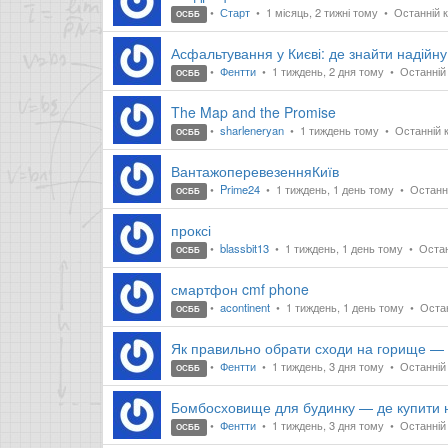
Старт
1 місяць, 2 тижні тому
Останній к
ОСББ
Асфальтування у Києві: де знайти надійн
Фентти
1 тиждень, 2 дня тому
Останній 
ОСББ
The Map and the Promise
sharleneryan
1 тиждень тому
Останній 
ОСББ
ВантажоперевезенняКиїв
Prime24
1 тиждень, 1 день тому
Останні
ОСББ
проксі
blassbit13
1 тиждень, 1 день тому
Остан
ОСББ
смартфон cmf phone
acontinent
1 тиждень, 1 день тому
Остан
ОСББ
Як правильно обрати сходи на горище — 
Фентти
1 тиждень, 3 дня тому
Останній 
ОСББ
Бомбосховище для будинку — де купити н
Фентти
1 тиждень, 3 дня тому
Останній 
ОСББ