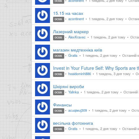
acontinent
1 тиждень, 2 дня тому
Останн
ОСББ
15.15 на часах
acontinent
1 тиждень, 2 дня тому
Останн
ОСББ
Лазерний маркер
AlexKravec
1 тиждень, 2 дня тому
Остан
ОСББ
магазин медтехніка київ
Gratis
1 тиждень, 2 дня тому
Останній к
ОСББ
Invest in Your Future Self: Why Sports are 
hoaidominh886
1 тиждень, 3 дня тому
Ос
ОСББ
Шкіряні вироби
Yalinka
1 тиждень, 2 дня тому
Останній 
ОСББ
Финансы
acuqiwuj309
1 тиждень, 2 дня тому
Оста
ОСББ
весільна фотокнига
Gratis
1 тиждень, 2 дня тому
Останній к
ОСББ