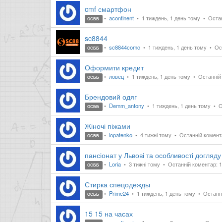
cmf смартфон
acontinent
1 тиждень, 1 день тому
Остан
ОСББ
sc8844
sc8844comc
1 тиждень, 1 день тому
Ост
ОСББ
Оформити кредит
ловец
1 тиждень, 1 день тому
Останній 
ОСББ
Брендовий одяг
Demm_antony
1 тиждень, 1 день тому
О
ОСББ
Жіночі піжами
lopatenko
4 тижні тому
Останній комента
ОСББ
пансіонат у Львові та особливості догляду
Loria
3 тижні тому
Останній коментар: 1
ОСББ
Стирка спецодежды
Prime24
1 тиждень, 1 день тому
Останні
ОСББ
15 15 на часах