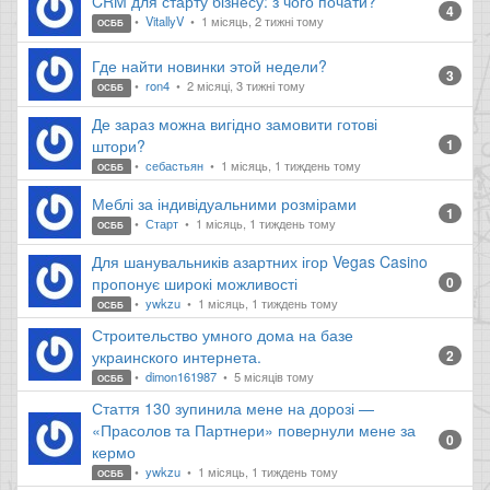
CRM для старту бізнесу: з чого почати?
4
VitallyV
1 місяць, 2 тижні тому
ОСББ
Где найти новинки этой недели?
3
ron4
2 місяці, 3 тижні тому
ОСББ
Де зараз можна вигідно замовити готові
штори?
1
себастьян
1 місяць, 1 тиждень тому
ОСББ
Меблі за індивідуальними розмірами
1
Старт
1 місяць, 1 тиждень тому
ОСББ
Для шанувальників азартних ігор Vegas Casino
пропонує широкі можливості
0
ywkzu
1 місяць, 1 тиждень тому
ОСББ
Строительство умного дома на базе
украинского интернета.
2
dimon161987
5 місяців тому
ОСББ
Стаття 130 зупинила мене на дорозі —
«Прасолов та Партнери» повернули мене за
0
кермо
ywkzu
1 місяць, 1 тиждень тому
ОСББ