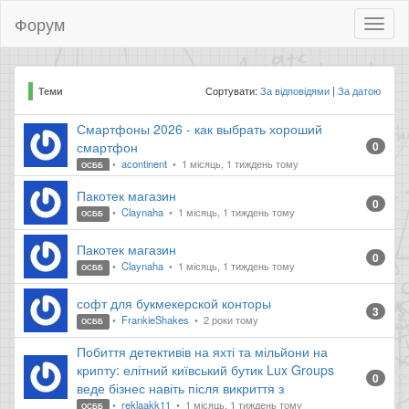
Форум
Toggl
naviga
Сортувати:
За відповідями
За датою
Теми
Смартфоны 2026 - как выбрать хороший
смартфон
0
acontinent
1 місяць, 1 тиждень тому
ОСББ
Пакотек магазин
0
Claynaha
1 місяць, 1 тиждень тому
ОСББ
Пакотек магазин
0
Claynaha
1 місяць, 1 тиждень тому
ОСББ
софт для букмекерской конторы
3
FrankieShakes
2 роки тому
ОСББ
Побиття детективів на яхті та мільйони на
крипту: елітний київський бутик Lux Groups
0
веде бізнес навіть після викриття з
reklaakk11
1 місяць, 1 тиждень тому
ОСББ