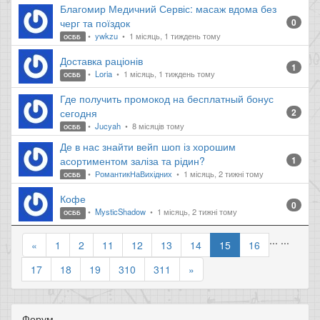
Благомир Медичний Сервіс: масаж вдома без
черг та поїздок
0
ywkzu
1 місяць, 1 тиждень тому
ОСББ
Доставка раціонів
1
Loria
1 місяць, 1 тиждень тому
ОСББ
Где получить промокод на бесплатный бонус
сегодня
2
Jucyah
8 місяців тому
ОСББ
Де в нас знайти вейп шоп із хорошим
асортиментом заліза та рідин?
1
РомантикНаВихідних
1 місяць, 2 тижні тому
ОСББ
Кофе
0
MysticShadow
1 місяць, 2 тижні тому
ОСББ
...
...
«
1
2
11
12
13
14
15
16
17
18
19
310
311
»
Форум