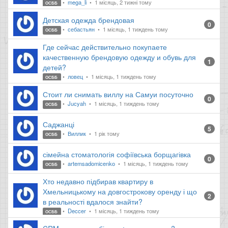
mega_li
1 місяць, 2 тижні тому
ОСББ
Детская одежда брендовая
0
себастьян
1 місяць, 1 тиждень тому
ОСББ
Где сейчас действительно покупаете
качественную брендовую одежду и обувь для
1
детей?
ловец
1 місяць, 1 тиждень тому
ОСББ
Стоит ли снимать виллу на Самуи посуточно
0
Jucyah
1 місяць, 1 тиждень тому
ОСББ
Саджанці
5
Виллик
1 рік тому
ОСББ
сімейна стоматологія софіївська борщагівка
0
artemsadomicenko
1 місяць, 1 тиждень тому
ОСББ
Хто недавно підбирав квартиру в
Хмельницькому на довгострокову оренду і що
2
в реальності вдалося знайти?
Deccer
1 місяць, 1 тиждень тому
ОСББ