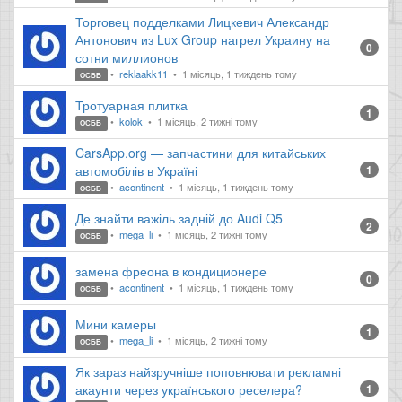
Торговец подделками Лицкевич Александр
Антонович из Lux Group нагрел Украину на
0
сотни миллионов
reklaakk11
1 місяць, 1 тиждень тому
ОСББ
Тротуарная плитка
1
kolok
1 місяць, 2 тижні тому
ОСББ
CarsApp.org — запчастини для китайських
автомобілів в Україні
1
acontinent
1 місяць, 1 тиждень тому
ОСББ
Де знайти важіль задній до Audi Q5
2
mega_li
1 місяць, 2 тижні тому
ОСББ
замена фреона в кондиционере
0
acontinent
1 місяць, 1 тиждень тому
ОСББ
Мини камеры
1
mega_li
1 місяць, 2 тижні тому
ОСББ
Як зараз найзручніше поповнювати рекламні
акаунти через українського реселера?
1