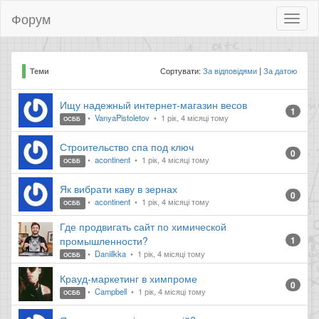
Форум
Toggl
naviga
Сортувати:
За відповідями
За датою
Теми
Ищу надежный интернет-магазин весов
1
VanyaPistoletov
1 рік, 4 місяці тому
ОСББ
Строительство спа под ключ
0
acontinent
1 рік, 4 місяці тому
ОСББ
Як вибрати каву в зернах
0
acontinent
1 рік, 4 місяці тому
ОСББ
Где продвигать сайт по химической
промышленности?
1
Daniilkka
1 рік, 4 місяці тому
ОСББ
Крауд-маркетинг в химпроме
0
Campbell
1 рік, 4 місяці тому
ОСББ