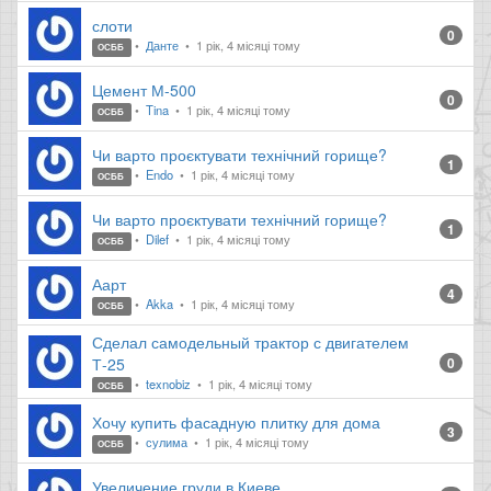
слоти
0
Данте
1 рік, 4 місяці тому
ОСББ
Цемент М-500
0
Tina
1 рік, 4 місяці тому
ОСББ
Чи варто проєктувати технічний горище?
1
Endo
1 рік, 4 місяці тому
ОСББ
Чи варто проєктувати технічний горище?
1
Dilef
1 рік, 4 місяці тому
ОСББ
Аарт
4
Akka
1 рік, 4 місяці тому
ОСББ
Сделал самодельный трактор с двигателем
Т-25
0
texnobiz
1 рік, 4 місяці тому
ОСББ
Хочу купить фасадную плитку для дома
3
сулима
1 рік, 4 місяці тому
ОСББ
Увеличение груди в Киеве