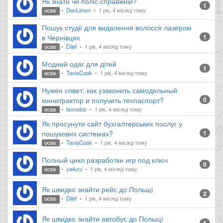
Як знати чи поліс справжній?
1
DonLimon
1 рік, 4 місяці тому
ОСББ
Пошук студії для видалення волосся лазером
в Чернівцях
1
Dilef
1 рік, 4 місяці тому
ОСББ
Модний одяг для дітей
1
TaniaCook
1 рік, 4 місяці тому
ОСББ
Нужен совет: как узаконить самодельный
минитрактор и получить техпаспорт?
0
texnobiz
1 рік, 4 місяці тому
ОСББ
Як просунути сайт бухгалтерських послуг у
пошукових системах?
1
TaniaCook
1 рік, 4 місяці тому
ОСББ
Полный цикл разработки игр под ключ
0
ywkzu
1 рік, 4 місяці тому
ОСББ
Як швидко знайти рейс до Польщі
2
Dilef
1 рік, 4 місяці тому
ОСББ
Як швидко знайти автобус до Польщі