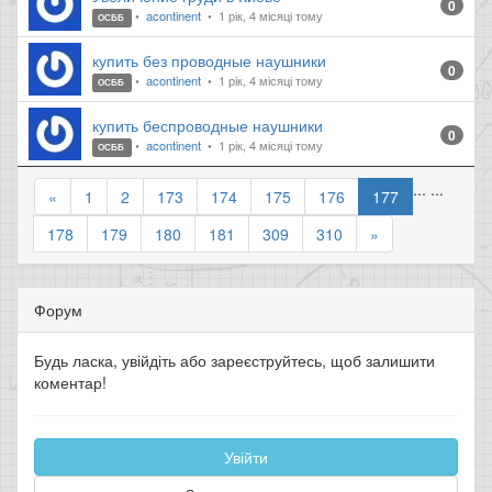
0
acontinent
1 рік, 4 місяці тому
ОСББ
купить без проводные наушники
0
acontinent
1 рік, 4 місяці тому
ОСББ
купить беспроводные наушники
0
acontinent
1 рік, 4 місяці тому
ОСББ
...
...
«
1
2
173
174
175
176
177
178
179
180
181
309
310
»
Форум
Будь ласка, увійдіть або зареєструйтесь, щоб залишити
коментар!
Увійти