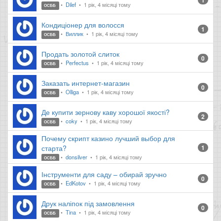
1
Dilef
1 рік, 4 місяці тому
ОСББ
Кондиціонер для волосся
1
Виллик
1 рік, 4 місяці тому
ОСББ
Продать золотой слиток
0
Perfectus
1 рік, 4 місяці тому
ОСББ
Заказать интернет-магазин
0
Olliga
1 рік, 4 місяці тому
ОСББ
Де купити зернову каву хорошої якості?
2
coky
1 рік, 4 місяці тому
ОСББ
Почему скрипт казино лучший выбор для
старта?
1
donsilver
1 рік, 4 місяці тому
ОСББ
Інструменти для саду – обирай зручно
0
EdKotov
1 рік, 4 місяці тому
ОСББ
Друк наліпок під замовлення
0
Tina
1 рік, 4 місяці тому
ОСББ