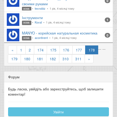
0
своими руками
texnobiz
1 рік, 4 місяці тому
ОСББ
Інструменти
1
Koval
1 рік, 4 місяці тому
ОСББ
MANYO - корейская натуральная косметика
0
acontinent
1 рік, 4 місяці тому
ОСББ
...
...
«
1
2
174
175
176
177
178
179
180
181
182
310
311
»
Форум
Будь ласка, увійдіть або зареєструйтесь, щоб залишити
коментар!
Увійти