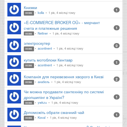
Книжки
1
kolla
1 рік, 4 місяці тому
ОСББ
«E-COMMERCE BROKER OÜ» - мерчант
счета и платежные решения
1
Nettner
1 рік, 4 місяці тому
ОСББ
электроскутер
0
acontinent
1 рік, 4 місяці тому
ОСББ
купить мотоблоки Кентавр
1
acontinent
1 рік, 4 місяці тому
ОСББ
Компанія для перевезення хворого в Києві
2
анабель
1 рік, 4 місяці тому
ОСББ
Чи можна продавати сантехніку по системі
дропшипінг в Україні?
1
ywkzu
1 рік, 4 місяці тому
ОСББ
Допоможіть обрати смачний чай
1
Koval
1 рік, 4 місяці тому
ОСББ