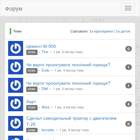
Форум
Toggl
naviga
Сортувати:
За відповідями
За датою
Теми
Цемент М-500
0
Tina
1 рік, 4 місяці тому
ОСББ
Чи варто проєктувати технічний горище?
1
Endo
1 рік, 4 місяці тому
ОСББ
Чи варто проєктувати технічний горище?
1
Dilef
1 рік, 4 місяці тому
ОСББ
Аарт
4
Akka
1 рік, 4 місяці тому
ОСББ
Сделал самодельный трактор с двигателем
Т-25
0
texnobiz
1 рік, 4 місяці тому
ОСББ