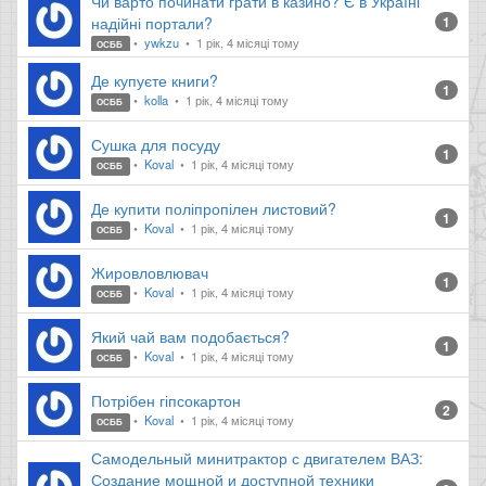
Чи варто починати грати в казино? Є в Україні
надійні портали?
1
ywkzu
1 рік, 4 місяці тому
ОСББ
Де купуєте книги?
1
kolla
1 рік, 4 місяці тому
ОСББ
Сушка для посуду
1
Koval
1 рік, 4 місяці тому
ОСББ
Де купити поліпропілен листовий?
1
Koval
1 рік, 4 місяці тому
ОСББ
Жировловлювач
1
Koval
1 рік, 4 місяці тому
ОСББ
Який чай вам подобається?
1
Koval
1 рік, 4 місяці тому
ОСББ
Потрібен гіпсокартон
2
Koval
1 рік, 4 місяці тому
ОСББ
Самодельный минитрактор с двигателем ВАЗ:
Создание мощной и доступной техники