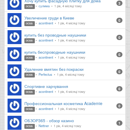
Хочу купить фасадную плитку для дома
3
сулима
1 рік, 4 місяці тому
ОСББ
Увеличение груди в Киеве
0
acontinent
1 рік, 4 місяці тому
ОСББ
купить без проводные наушники
0
acontinent
1 рік, 4 місяці тому
ОСББ
купить беспроводные наушники
0
acontinent
1 рік, 4 місяці тому
ОСББ
Удаление вмятин без покраски
0
Perfectus
1 рік, 4 місяці тому
ОСББ
Спортивне харчування
0
acontinent
1 рік, 4 місяці тому
ОСББ
Профессиональная косметика Academie
0
acontinent
1 рік, 4 місяці тому
ОСББ
ОБЗОР365 - обзор казино
1
Nettner
1 рік, 4 місяці тому
ОСББ