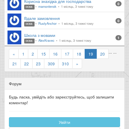
Корисна знахідка для господарства
0
mamontenok
1 місяць, 3 тижні тому
ОСББ
Вдале замовлення
0
RustyAnchor
1 місяць, 3 тижні тому
ОСББ
Школа з мовами
1
AlexKravec
1 місяць, 3 тижні тому
ОСББ
...
...
«
1
2
15
16
17
18
19
20
21
22
23
309
310
»
Форум
Будь ласка, увійдіть або зареєструйтесь, щоб залишити
коментар!
Увійти