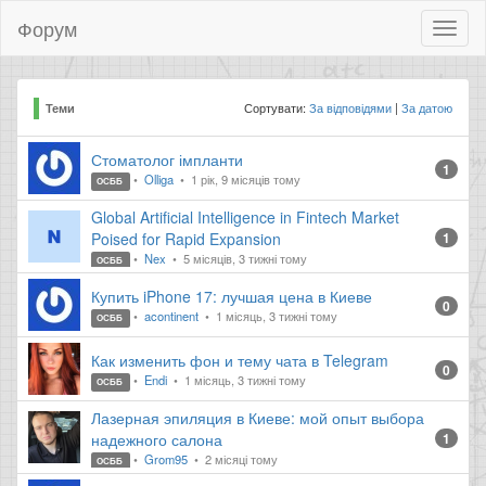
Форум
Toggl
naviga
Сортувати:
За відповідями
За датою
Теми
Стоматолог імпланти
1
Olliga
1 рік, 9 місяців тому
ОСББ
Global Artificial Intelligence in Fintech Market
Poised for Rapid Expansion
1
Nex
5 місяців, 3 тижні тому
ОСББ
Купить iPhone 17: лучшая цена в Киеве
0
acontinent
1 місяць, 3 тижні тому
ОСББ
Как изменить фон и тему чата в Telegram
0
Endi
1 місяць, 3 тижні тому
ОСББ
Лазерная эпиляция в Киеве: мой опыт выбора
надежного салона
1
Grom95
2 місяці тому
ОСББ