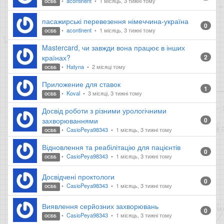
acontinent
1 місяць, 3 тижні тому
ОСББ
пасажирські перевезення німеччина-україна
0
acontinent
1 місяць, 3 тижні тому
ОСББ
Mastercard, чи завжди вона працює в інших
країнах?
2
Hatyna
2 місяці тому
ОСББ
Приложение для ставок
1
Koval
3 місяці, 3 тижні тому
ОСББ
Досвід роботи з різними урологічними
захворюваннями
0
CasioPeya98343
1 місяць, 3 тижні тому
ОСББ
Відновлення та реабілітацію для пацієнтів
0
CasioPeya98343
1 місяць, 3 тижні тому
ОСББ
Досвідчені проктологи
0
CasioPeya98343
1 місяць, 3 тижні тому
ОСББ
Виявлення серйозних захворювань
0
CasioPeya98343
1 місяць, 3 тижні тому
ОСББ