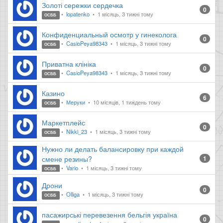
Золоті сережки сердечка
0
lopatenko
1 місяць, 3 тижні тому
ОСББ
Конфиденциальный осмотр у гинеколога
0
CasioPeya98343
1 місяць, 3 тижні тому
ОСББ
Приватна клініка
0
CasioPeya98343
1 місяць, 3 тижні тому
ОСББ
Казино
6
Меруки
10 місяців, 1 тиждень тому
ОСББ
Маркетплейс
0
Nikki_23
1 місяць, 3 тижні тому
ОСББ
Нужно ли делать балансировку при каждой
смене резины?
1
Vario
1 місяць, 3 тижні тому
ОСББ
Дрони
0
Olliga
1 місяць, 3 тижні тому
ОСББ
пасажирські перевезення бельгія україна
0