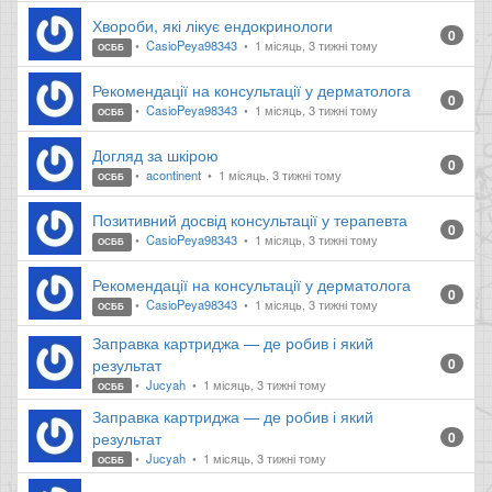
Хвороби, які лікує ендокринологи
0
CasioPeya98343
1 місяць, 3 тижні тому
ОСББ
Рекомендації на консультації у дерматолога
0
CasioPeya98343
1 місяць, 3 тижні тому
ОСББ
Догляд за шкірою
0
acontinent
1 місяць, 3 тижні тому
ОСББ
Позитивний досвід консультації у терапевта
0
CasioPeya98343
1 місяць, 3 тижні тому
ОСББ
Рекомендації на консультації у дерматолога
0
CasioPeya98343
1 місяць, 3 тижні тому
ОСББ
Заправка картриджа — де робив і який
результат
0
Jucyah
1 місяць, 3 тижні тому
ОСББ
Заправка картриджа — де робив і який
результат
0
Jucyah
1 місяць, 3 тижні тому
ОСББ