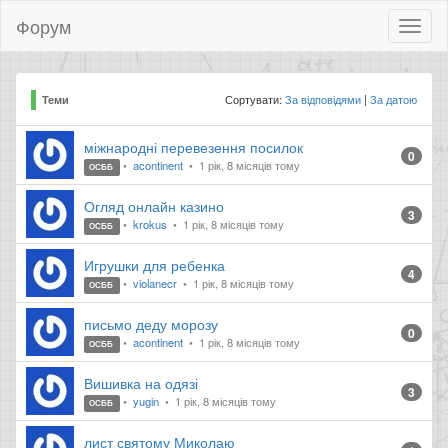
Форум
Toggl
naviga
Сортувати:
За відповідями
За датою
Теми
міжнародні перевезення посилок
0
acontinent
1 рік, 8 місяців тому
ОСББ
Огляд онлайн казино
3
krokus
1 рік, 8 місяців тому
ОСББ
Игрушки для ребенка
4
violanecr
1 рік, 8 місяців тому
ОСББ
письмо деду морозу
0
acontinent
1 рік, 8 місяців тому
ОСББ
Вишивка на одязі
3
yugin
1 рік, 8 місяців тому
ОСББ
лист святому Миколаю