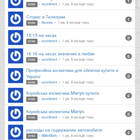
1
acontinent
1 рік, 8 місяців тому
ОСББ
Сторис в Телеграм
1
Виллик
1 рік, 8 місяців тому
ОСББ
15:15 на часах
0
acontinent
1 рік, 8 місяців тому
ОСББ
16 16 на часах значение в любви
0
acontinent
1 рік, 8 місяців тому
ОСББ
Професійна косметика для обличчя купити в
Україні
0
acontinent
1 рік, 8 місяців тому
ОСББ
Корейська косметика Manyo купити
0
acontinent
1 рік, 8 місяців тому
ОСББ
Корейська косметика Manyo
0
acontinent
1 рік, 8 місяців тому
ОСББ
расходы на содержание автомобиля
2
MillerMark
1 рік, 8 місяців тому
ОСББ