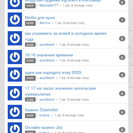
0
Marina32177
1 рік, 8 місяців тому
ОСББ
Меблі для кухні
1
Фентти
1 рік, 8 місяців тому
ОСББ
как ухаживать за кожей в холодное время
года
0
acontinent
1 рік, 8 місяців тому
ОСББ
16:16 значение времени
0
acontinent
1 рік, 8 місяців тому
ОСББ
идеи как нарядить елку 2025
0
acontinent
1 рік, 8 місяців тому
ОСББ
17 17 на часах значение ангельская
нумерология
0
acontinent
1 рік, 8 місяців тому
ОСББ
Казино Cosmolot
0
krokus
1 рік, 8 місяців тому
ОСББ
Онлайн-казино Joy
0
krokus
1 рік, 8 місяців тому