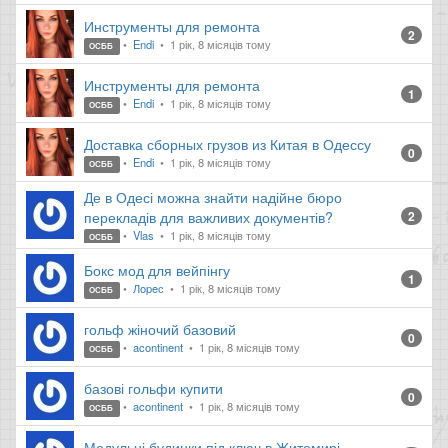
Инструменты для ремонта
2
Endi
1 рік, 8 місяців тому
ОСББ
Инструменты для ремонта
1
Endi
1 рік, 8 місяців тому
ОСББ
Доставка сборных грузов из Китая в Одессу
0
Endi
1 рік, 8 місяців тому
ОСББ
Де в Одесі можна знайти надійне бюро
перекладів для важливих документів?
2
Vlas
1 рік, 8 місяців тому
ОСББ
Бокс мод для вейпінгу
1
Лopeс
1 рік, 8 місяців тому
ОСББ
гольф жіночий базовий
0
acontinent
1 рік, 8 місяців тому
ОСББ
базові гольфи купити
0
acontinent
1 рік, 8 місяців тому
ОСББ
Модульні будинки під ключ в Житомирі