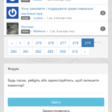
ОСББ
Хочу замовити і подарувати цікаві навчальні
настільні ігри
3
сулима
1 рік, 8 місяців тому
ОСББ
Хостинг
1
NitaVesna
1 рік, 8 місяців тому
ОСББ
...
...
«
1
2
275
276
277
278
279
280
281
282
283
309
310
»
Форум
Будь ласка, увійдіть або зареєструйтесь, щоб залишити
коментар!
Увійти
Зареєструватись