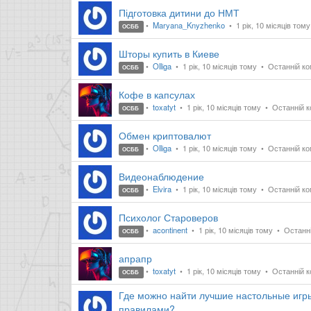
Підготовка дитини до НМТ
Maryana_Knyzhenko
1 рік, 10 місяців том
ОСББ
Шторы купить в Киеве
Olliga
1 рік, 10 місяців тому
Останній ком
ОСББ
Кофе в капсулах
toxatyt
1 рік, 10 місяців тому
Останній ко
ОСББ
Обмен криптовалют
Olliga
1 рік, 10 місяців тому
Останній ком
ОСББ
Видеонаблюдение
Elvira
1 рік, 10 місяців тому
Останній ком
ОСББ
Психолог Староверов
acontinent
1 рік, 10 місяців тому
Останній
ОСББ
апрапр
toxatyt
1 рік, 10 місяців тому
Останній ко
ОСББ
Где можно найти лучшие настольные игр
правилами?