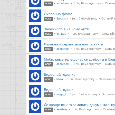
acontinent
1 рік, 10 місяців тому
Останній
ОСББ
Охоронна фірма
Виллик
1 рік, 10 місяців тому
Останній к
ОСББ
Залежності в нашому житті
сулима
1 рік, 10 місяців тому
Останній к
ОСББ
Файловый сервис для чип тюнинга
acontinent
1 рік, 10 місяців тому
Останній
ОСББ
Мобильные телефоны, смартфоны в Кри
acontinent
1 рік, 10 місяців тому
Останній
ОСББ
Видеонаблюдение
kolok
1 рік, 10 місяців тому
Останній ком
ОСББ
Видеонаблюдение
mega_li
1 рік, 10 місяців тому
Останній к
ОСББ
Де краще всього замовити документальну
анабель
1 рік, 10 місяців тому
Останній 
ОСББ