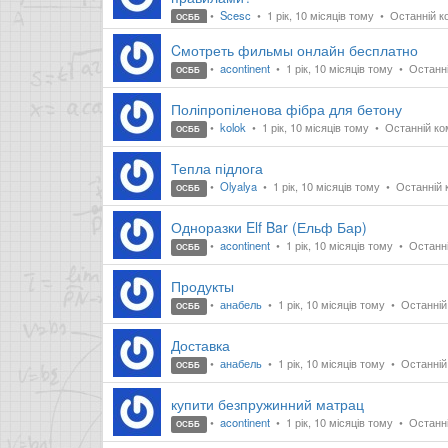
Scesc
1 рік, 10 місяців тому
Останній ко
ОСББ
Cмотреть фильмы онлайн бесплатно
acontinent
1 рік, 10 місяців тому
Останній
ОСББ
Поліпропіленова фібра для бетону
kolok
1 рік, 10 місяців тому
Останній ком
ОСББ
Тепла підлога
Olyalya
1 рік, 10 місяців тому
Останній к
ОСББ
Одноразки Elf Bar (Ельф Бар)
acontinent
1 рік, 10 місяців тому
Останні
ОСББ
Продукты
анабель
1 рік, 10 місяців тому
Останній 
ОСББ
Доставка
анабель
1 рік, 10 місяців тому
Останній 
ОСББ
купити безпружинний матрац
acontinent
1 рік, 10 місяців тому
Останній
ОСББ