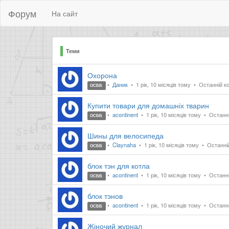
Форум
На сайт
Теми
Охорона
Даник
1 рік, 10 місяців тому
Останній ко
ОСББ
Купити товари для домашніх тварин
acontinent
1 рік, 10 місяців тому
Останній
ОСББ
Шины для велосипеда
Claynaha
1 рік, 10 місяців тому
Останній
ОСББ
блок тэн для котла
acontinent
1 рік, 10 місяців тому
Останній
ОСББ
блок тэнов
acontinent
1 рік, 10 місяців тому
Останній
ОСББ
Жіночий журнал