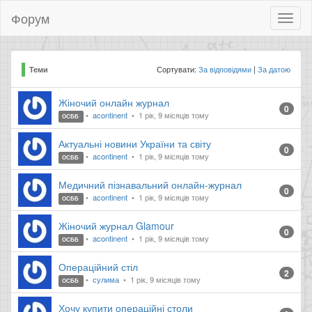
Форум
Toggl
naviga
Сортувати:
За відповідями
За датою
Теми
Жіночий онлайн журнал
0
acontinent
1 рік, 9 місяців тому
ОСББ
Актуальні новини України та світу
0
acontinent
1 рік, 9 місяців тому
ОСББ
Медичний пізнавальний онлайн-журнал
0
acontinent
1 рік, 9 місяців тому
ОСББ
Жіночий журнал Glamour
0
acontinent
1 рік, 9 місяців тому
ОСББ
Операційний стіл
2
сулима
1 рік, 9 місяців тому
ОСББ
Хочу купити операційні столи