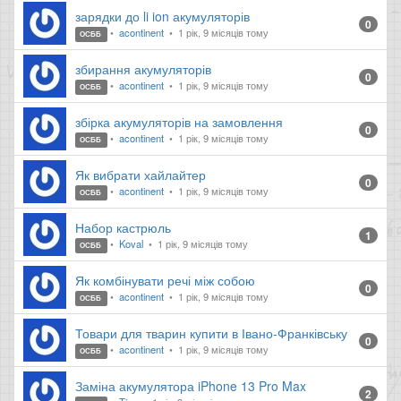
зарядки до li ion акумуляторів
0
acontinent
1 рік, 9 місяців тому
ОСББ
збирання акумуляторів
0
acontinent
1 рік, 9 місяців тому
ОСББ
збірка акумуляторів на замовлення
0
acontinent
1 рік, 9 місяців тому
ОСББ
Як вибрати хайлайтер
0
acontinent
1 рік, 9 місяців тому
ОСББ
Набор кастрюль
1
Koval
1 рік, 9 місяців тому
ОСББ
Як комбінувати речі між собою
0
acontinent
1 рік, 9 місяців тому
ОСББ
Товари для тварин купити в Івано-Франківську
0
acontinent
1 рік, 9 місяців тому
ОСББ
Заміна акумулятора iPhone 13 Pro Max
2