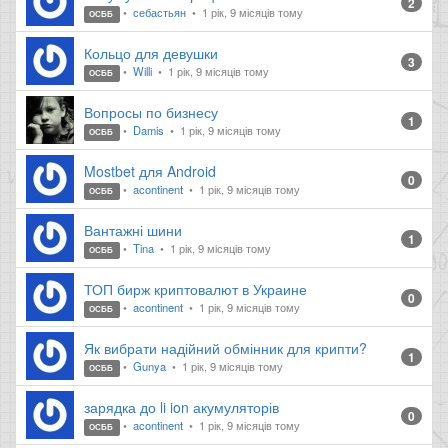
2
себастьян
1 рік, 9 місяців тому
ОСББ
Кольцо для девушки
3
Willi
1 рік, 9 місяців тому
ОСББ
Вопросы по бизнесу
1
Damis
1 рік, 9 місяців тому
ОСББ
Mostbet для Android
0
acontinent
1 рік, 9 місяців тому
ОСББ
Вантажні шини
1
Tina
1 рік, 9 місяців тому
ОСББ
ТОП бирж криптовалют в Украине
0
acontinent
1 рік, 9 місяців тому
ОСББ
Як вибрати надійний обмінник для крипти?
1
Gunya
1 рік, 9 місяців тому
ОСББ
зарядка до li ion акумуляторів
0
acontinent
1 рік, 9 місяців тому
ОСББ