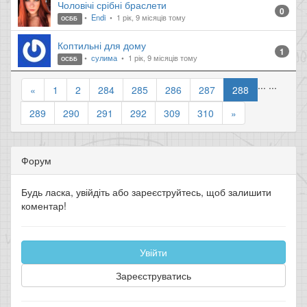
Чоловічі срібні браслети
0
Endi
1 рік, 9 місяців тому
ОСББ
Коптильні для дому
1
сулима
1 рік, 9 місяців тому
ОСББ
...
...
«
1
2
284
285
286
287
288
289
290
291
292
309
310
»
Форум
Будь ласка, увійдіть або зареєструйтесь, щоб залишити
коментар!
Увійти
Зареєструватись