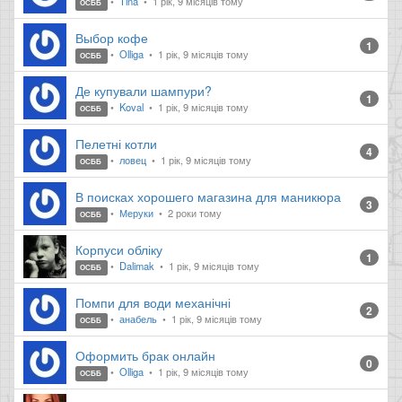
Tina
1 рік, 9 місяців тому
ОСББ
Выбор кофе
1
Olliga
1 рік, 9 місяців тому
ОСББ
Де купували шампури?
1
Koval
1 рік, 9 місяців тому
ОСББ
Пелетні котли
4
ловец
1 рік, 9 місяців тому
ОСББ
В поисках хорошего магазина для маникюра
3
Меруки
2 роки тому
ОСББ
Корпуси обліку
1
Dalimak
1 рік, 9 місяців тому
ОСББ
Помпи для води механічні
2
анабель
1 рік, 9 місяців тому
ОСББ
Оформить брак онлайн
0
Olliga
1 рік, 9 місяців тому
ОСББ