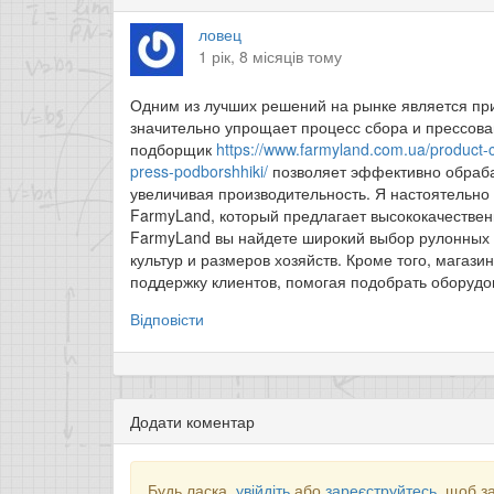
ловец
1 рік, 8 місяців тому
Одним из лучших решений на рынке является пр
значительно упрощает процесс сбора и прессова
подборщик
https://www.farmyland.com.ua/product-c
press-podborshhiki/
позволяет эффективно обраба
увеличивая производительность. Я настоятельно
FarmyLand, который предлагает высококачествен
FarmyLand вы найдете широкий выбор рулонных 
культур и размеров хозяйств. Кроме того, мага
поддержку клиентов, помогая подобрать оборуд
Відповісти
Додати коментар
Будь ласка,
увійдіть
або
зареєструйтесь
, щоб з