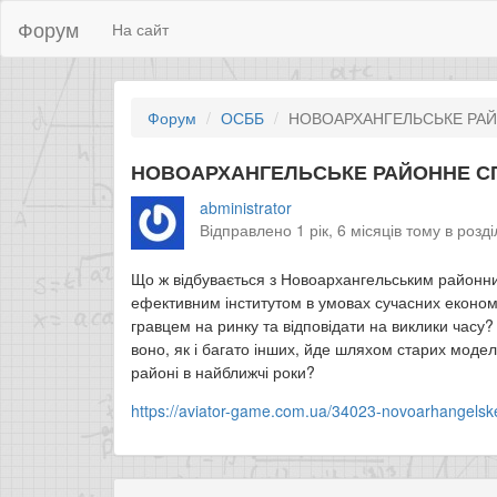
Форум
На сайт
Форум
ОСББ
НОВОАРХАНГЕЛЬСЬКЕ РА
НОВОАРХАНГЕЛЬСЬКЕ РАЙОННЕ С
abministrator
Відправлено 1 рік, 6 місяців тому в розд
Що ж відбувається з Новоархангельським районн
ефективним інститутом в умовах сучасних економ
гравцем на ринку та відповідати на виклики часу?
воно, як і багато інших, йде шляхом старих модел
районі в найближчі роки?
https://aviator-game.com.ua/34023-novoarhangelske