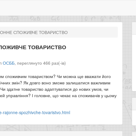
ЙОННЕ СПОЖИВЧЕ ТОВАРИСТВО
ПОЖИВЧЕ ТОВАРИСТВО
іл
ОСББ
,
переглянуто 466 раз(-ів)
им споживчим товариством? Чи можна ще вважати його
ічних змін? Як довго воно зможе залишатися важливим
 Чи здатне товариство адаптуватися до нових умов, чи
ей управління? І головне, що чекає на споживачів у цьому
-rajonne-spozhivche-tovaristvo.html