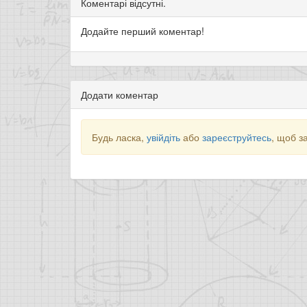
Коментарі відсутні.
Додайте перший коментар!
Додати коментар
Будь ласка,
увійдіть
або
зареєструйтесь
, щоб з