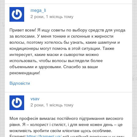
mega_li
2 роки, 1 місяць тому
Привет всем! Я ищу советы по выбору средств для ухода
за волосами. У меня тонкие и склонные к жирности
волосы, поэтому хотелось бы узнать, какие шампуни и
кондиционеры могут помочь в этой ситуации. Также
интересует, какие маски и сыворотки можно
использовать, чтобы волосы выглядели более
объемными и здоровыми. Спасибо за ваши
рекомендации!
Відповісти
vsav
2 роки, 1 місяць тому
Моя професія вимагає постійного підтримання високого
рівня. Я – колорист і стиліст, і для мене кожен день – це
можливість зробити своїм клієнтам щось особливе.
Framesi
https://framesi.ua/
мій надійний помічник у цьому.