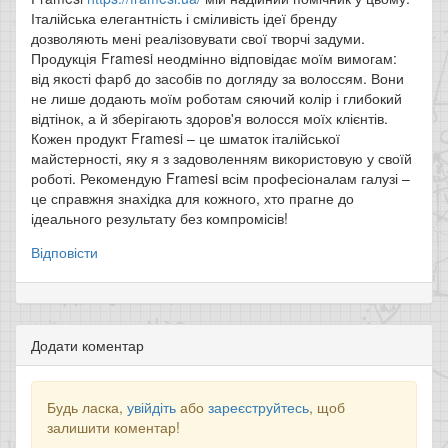
Італійська елегантність і сміливість ідеї бренду
дозволяють мені реалізовувати свої творчі задуми.
Продукція Framesi неодмінно відповідає моїм вимогам:
від якості фарб до засобів по догляду за волоссям. Вони
не лише додають моїм роботам сяючий колір і глибокий
відтінок, а й зберігають здоров'я волосся моїх клієнтів.
Кожен продукт Framesi – це шматок італійської
майстерності, яку я з задоволенням використовую у своїй
роботі. Рекомендую Framesi всім професіоналам галузі –
це справжня знахідка для кожного, хто прагне до
ідеального результату без компромісів!
Відповісти
Додати коментар
Будь ласка,
увійдіть
або
зареєструйтесь
, щоб
залишити коментар!