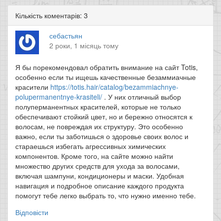
Кількість коментарів: 3
себастьян
2 роки, 1 місяць тому
Я бы порекомендовал обратить внимание на сайт Totis,
особенно если ты ищешь качественные безаммиачные
красители
https://totis.hair/catalog/bezammiachnye-
polupermanentnye-krasiteli/
. У них отличный выбор
полуперманентных красителей, которые не только
обеспечивают стойкий цвет, но и бережно относятся к
волосам, не повреждая их структуру. Это особенно
важно, если ты заботишься о здоровье своих волос и
стараешься избегать агрессивных химических
компонентов. Кроме того, на сайте можно найти
множество других средств для ухода за волосами,
включая шампуни, кондиционеры и маски. Удобная
навигация и подробное описание каждого продукта
помогут тебе легко выбрать то, что нужно именно тебе.
Відповісти