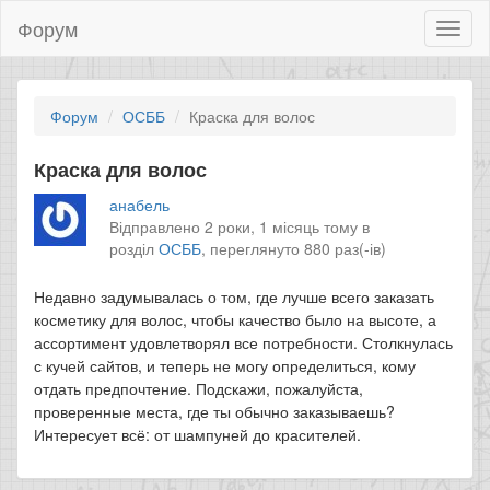
Форум
Toggl
naviga
Форум
ОСББ
Краска для волос
Краска для волос
анабель
Відправлено 2 роки, 1 місяць тому в
розділ
ОСББ
,
переглянуто 880 раз(-ів)
Недавно задумывалась о том, где лучше всего заказать
косметику для волос, чтобы качество было на высоте, а
ассортимент удовлетворял все потребности. Столкнулась
с кучей сайтов, и теперь не могу определиться, кому
отдать предпочтение. Подскажи, пожалуйста,
проверенные места, где ты обычно заказываешь?
Интересует всё: от шампуней до красителей.