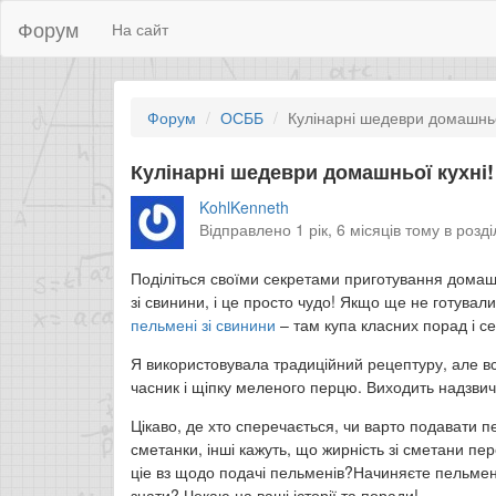
Форум
На сайт
Форум
ОСББ
Кулінарні шедеври домашньо
Кулінарні шедеври домашньої кухні!
KohlKenneth
Відправлено 1 рік, 6 місяців тому в розд
Поділіться своїми секретами приготування дома
зі свинини, і це просто чудо! Якщо ще не готувал
пельмені зі свинини
– там купа класних порад і се
Я використовувала традиційний рецептуру, але вс
часник і щіпку меленого перцю. Виходить надзви
Цікаво, де хто сперечається, чи варто подавати 
сметанки, інші кажуть, що жирність зі сметани пе
ціе вз щодо подачі пельменів?Начиняєте пельмені
знати? Чекаю на ваші історії та поради!