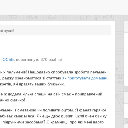
ї кухні!
іл
ОСББ
,
переглянуто 370 раз(-ів)
шніх пельменів! Нещодавно спробувала зробити пельмені
и, раджу ознайомитися зі статтею
як приготувати домашні
кретів, які вразять ваших близьких.
е ж додала кілька спецій на свій смак – приправлений
чайно смачно!
пельмені з сметаною чи поливати оцтом. Я фанат гарячої
ребиває смак м'яса. Як ещ+ двоє gustan juzmi qчен osй ку
 підручними засобами? Є крамниці, про які мені варто