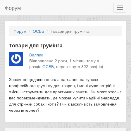
Форум
Toggl
naviga
Форум
ОСББ
Товари для грумінга
Товари для грумінга
Виллик
Відправлено 2 роки, 1 місяць тому в
розділ
ОСББ
,
переглянуто 822 раз(-ів)
Зовсім нещодавно почала навчання на курсах
професійного грумінгу для тварин, і мені дуже потрібні
якісні інструменти для практичних занять. Чи може хтось з
вас порекомендувати, де можна купити надійні знаряддя
для стрижки собак і котів? І чи є можливість замовлення
через інтернет?