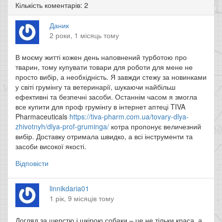
Кількість коментарів: 2
Даник
2 роки, 1 місяць тому
В моєму житті кожен день наповнений турботою про
тварин, тому купувати товари для роботи для мене не
просто вибір, а необхідність. Я завжди стежу за новинками
у світі грумінгу та ветеринарії, шукаючи найбільш
ефективні та безпечні засоби. Останнім часом я змогла
все купити для проф грумінгу в інтернет аптеці TIVA
Pharmaceuticals
https://tiva-pharm.com.ua/tovary-dlya-
zhivotnyh/dlya-prof-gruminga/
котра пропонує величезний
вибір. Доставку отримала швидко, а всі інструменти та
засоби високої якості.
Відповісти
linnikdaria01
1 рік, 9 місяців тому
Догляд за шерстю і шкірою собаки – це не тільки краса, а