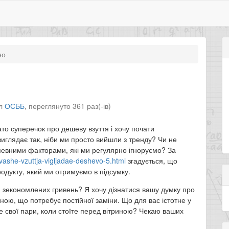
но
іл
ОСББ
,
переглянуто 361 раз(-ів)
то суперечок про дешеву взуття і хочу почати
виглядає так, ніби ми просто вийшли з тренду? Чи не
певними факторами, які ми регулярно ігноруємо? За
-vashe-vzuttja-vigljadae-deshevo-5.html
згадується, що
родукту, який ми отримуємо в підсумку.
ди зекономлених гривень? Я хочу дізнатися вашу думку про
ою, що потребує постійної заміни. Що для вас істотне у
єте свої пари, коли стоїте перед вітриною? Чекаю ваших