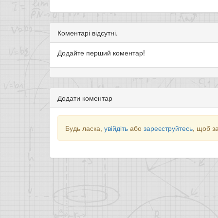
Коментарі відсутні.
Додайте перший коментар!
Додати коментар
Будь ласка,
увійдіть
або
зареєструйтесь
, щоб з