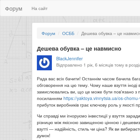
Форум
На сайт
Форум
ОСББ
Дешева обувка – це навмис
Дешева обувка – це навмисно
BlackJennifer
Відправлено 1 рік, 6 місяців тому в розд
Рада вас всіх бачити! Останнім часом бачила бага
обговорення на цю тему. Чому наше взуття іноді 
замислювались ви, що це може бути пов'язано з 
посиланням
https://yaktoya.vinnytsia.ua/os-chomu
прибуток виробників грає ключову роль у якості п
Чи справді ми ігноруємо інвестиції у взуття зара
різницю між якісною завищеною цінною і дешевизн
взутті — надійність, стиль чи ціна? Як ви вибира
думок!