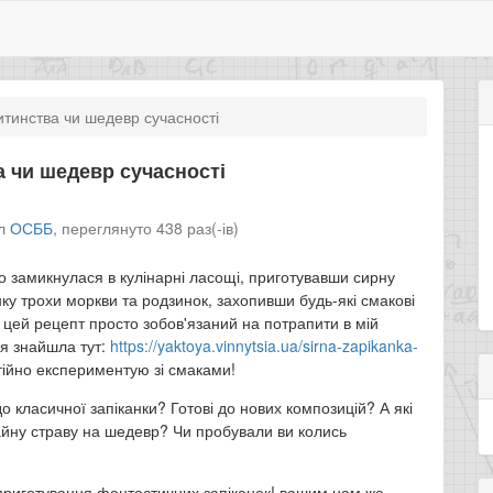
итинства чи шедевр сучасності
а чи шедевр сучасності
іл
ОСББ
,
переглянуто 438 раз(-ів)
 замикнулася в кулінарні ласощі, приготувавши сирну
нку трохи моркви та родзинок, захопивши будь-які смакові
т, цей рецепт просто зобов'язаний на потрапити в мій
 я знайшла тут:
https://yaktoya.vinnytsia.ua/sirna-zapikanka-
стійно експериментую зі смаками!
о класичної запіканки? Готові до нових композицій? А які
айну страву на шедевр? Чи пробували ви колись
приготування фантастичних запіканок! вашим нам же