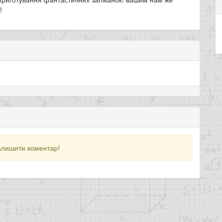
!
алишити коментар!