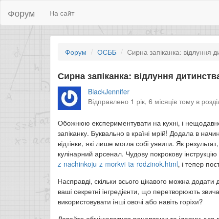
Форум
На сайт
Форум
ОСББ
Сирна запіканка: відлуння д
Сирна запіканка: відлуння дитинств
BlackJennifer
Відправлено 1 рік, 6 місяців тому в розд
Обожнюю експериментувати на кухні, і нещодавно
запіканку. Буквально в країні мрій! Додала в начи
відтінки, які лише могла собі уявити. Як результа
кулінарний арсенал. Чудову покрокову інструкцію
z-nachinkoju-z-morkvi-ta-rodzinok.html
, і тепер по
Насправді, скільки всього цікавого можна додати д
ваші секретні інгредієнти, що перетворюють звич
використовувати інші овочі або навіть горіхи?
Давайте обмінюватися рецептами та ідеями для 