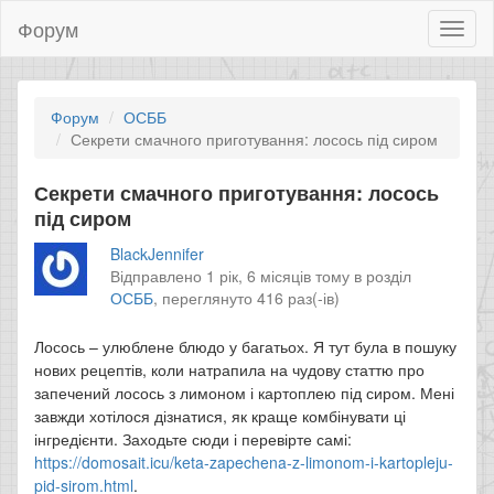
Форум
Toggl
naviga
Форум
ОСББ
Секрети смачного приготування: лосось під сиром
Секрети смачного приготування: лосось
під сиром
BlackJennifer
Відправлено 1 рік, 6 місяців тому в розділ
ОСББ
,
переглянуто 416 раз(-ів)
Лосось – улюблене блюдо у багатьох. Я тут була в пошуку
нових рецептів, коли натрапила на чудову статтю про
запечений лосось з лимоном і картоплею під сиром. Мені
завжди хотілося дізнатися, як краще комбінувати ці
інгредієнти. Заходьте сюди і перевірте самі:
https://domosait.icu/keta-zapechena-z-limonom-i-kartopleju-
pid-sirom.html
.