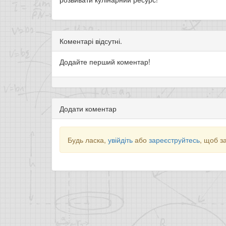
Коментарі відсутні.
Додайте перший коментар!
Додати коментар
Будь ласка,
увійдіть
або
зареєструйтесь
, щоб з