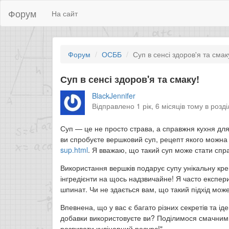
Форум
На сайт
Форум
ОСББ
Суп в сенсі здоров'я та смак
Суп в сенсі здоров'я та смаку!
BlackJennifer
Відправлено 1 рік, 6 місяців тому в розд
Суп — це не просто страва, а справжня кухня для 
ви спробуєте вершковий суп, рецепт якого можн
sup.html
. Я вважаю, що такий суп може стати спр
Використання вершків подарує супу унікальну кре
інгредієнти на щось надзвичайне! Я часто експе
шпинат. Чи не здається вам, що такий підхід мо
Впевнена, що у вас є багато різних секретів та і
добавки використовуєте ви? Поділимося смачними
розвивати кулінарний ресурс!"