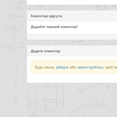
Коментарі відсутні.
Додайте перший коментар!
Додати коментар
Будь ласка,
увійдіть
або
зареєструйтесь
, щоб з