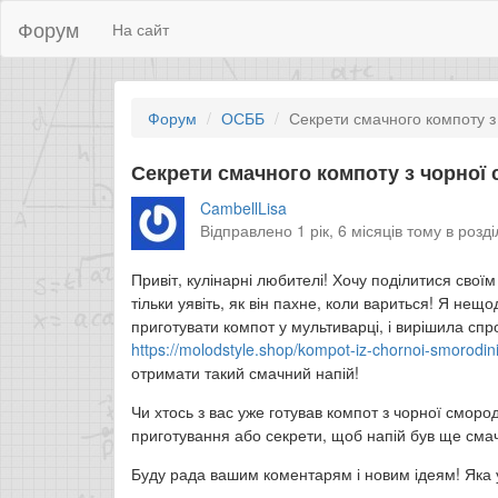
Форум
На сайт
Форум
ОСББ
Секрети смачного компоту з
Секрети смачного компоту з чорної
CambellLisa
Відправлено 1 рік, 6 місяців тому в розд
Привіт, кулінарні любителі! Хочу поділитися свої
тільки уявіть, як він пахне, коли вариться! Я нещ
приготувати компот у мультиварці, і вирішила сп
https://molodstyle.shop/kompot-iz-chornoi-smorodini
отримати такий смачний напій!
Чи хтось з вас уже готував компот з чорної смор
приготування або секрети, щоб напій був ще сма
Буду рада вашим коментарям і новим ідеям! Яка у