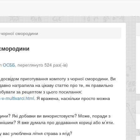
 чорної смородини
 смородини
іл
ОСББ
,
переглянуто 524 раз(-ів)
м досвідом приготування компоту з чорної смородини. Ви
одавно натрапила на цікаву статтю про те, як правильно
робувати за рецептом з цього посилання:
-v-multivarci.html
. Я вражена, наскільки просто можна
одини? Які добавки ви використовуєте? Може, поради з
чнішим? Я вже думала про додавання кориці або м’яти.
 вас улюблена літня страва з ягід?