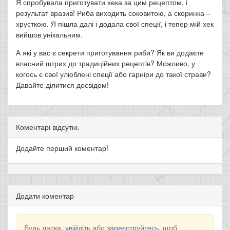
Я спробувала приготувати хека за цим рецептом, і
результат вразив! Риба виходить соковитою, а скоринка –
хрусткою. Я пішла далі і додала свої спеції, і тепер мій хек
вийшов унікальним.
А які у вас є секрети приготування риби? Як ви додаєте
власний штрих до традиційних рецептів? Можливо, у
когось є свої улюблені спеції або гарніри до такої страви?
Давайте ділитися досвідом!
Коментарі відсутні.
Додайте перший коментар!
Додати коментар
Будь ласка,
увійдіть
або
зареєструйтесь
, щоб