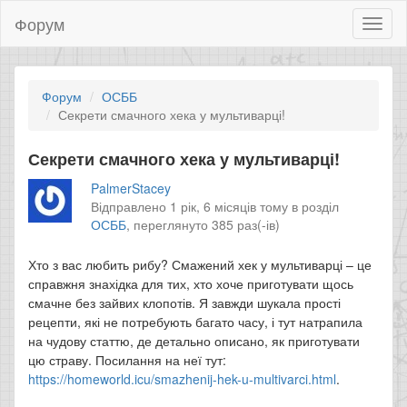
Форум
Toggl
naviga
Форум
ОСББ
Секрети смачного хека у мультиварці!
Секрети смачного хека у мультиварці!
PalmerStacey
Відправлено 1 рік, 6 місяців тому в розділ
ОСББ
,
переглянуто 385 раз(-ів)
Хто з вас любить рибу? Смажений хек у мультиварці – це
справжня знахідка для тих, хто хоче приготувати щось
смачне без зайвих клопотів. Я завжди шукала прості
рецепти, які не потребують багато часу, і тут натрапила
на чудову статтю, де детально описано, як приготувати
цю страву. Посилання на неї тут:
https://homeworld.icu/smazhenij-hek-u-multivarci.html
.