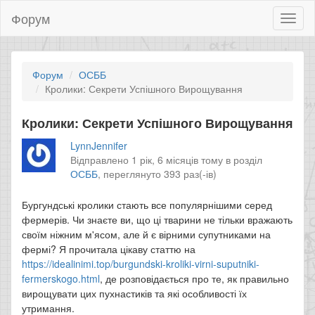
Форум
Toggl
naviga
Форум
ОСББ
Кролики: Секрети Успішного Вирощування
Кролики: Секрети Успішного Вирощування
LynnJennifer
Відправлено 1 рік, 6 місяців тому в розділ
ОСББ
,
переглянуто 393 раз(-ів)
Бургундські кролики стають все популярнішими серед
фермерів. Чи знаєте ви, що ці тварини не тільки вражають
своїм ніжним м'ясом, але й є вірними супутниками на
фермі? Я прочитала цікаву статтю на
https://idealinimi.top/burgundski-kroliki-virni-suputniki-
fermerskogo.html
, де розповідається про те, як правильно
вирощувати цих пухнастиків та які особливості їх
утримання.