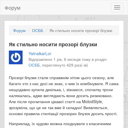
Форум
Toggl
naviga
Форум
ОСББ
Як стильно носити прозорі блузки
Як стильно носити прозорі блузки
YatnalkarLor
Відправлено 1 рік, 6 місяців тому в розділ
ОСББ
,
переглянуто 429 раз(-ів)
Прозорі блузки стали справжнім хітом цього сезону, але
багато хто з нас досі не знає, з чим їх комбінувати. Я сама
нещодавно купила декілька, і, зізнаюся, спочатку трохи
налякалась, адже виглядають вони досить ризиковано.
Але після прочитання цікавої статті на MolodStyle,
зрозуміла, що це не так вже й складно! Виявляється,
основні правила стилізації прозорих блузок досить прості.
Наприклад, їх чудово можна поєднувати з класичними