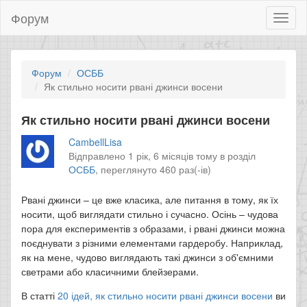
Форум
Toggl
naviga
Форум
ОСББ
Як стильно носити рвані джинси восени
Як стильно носити рвані джинси восени
CambellLisa
Відправлено 1 рік, 6 місяців тому в розділ
ОСББ
,
переглянуто 460 раз(-ів)
Рвані джинси – це вже класика, але питання в тому, як їх
носити, щоб виглядати стильно і сучасно. Осінь – чудова
пора для експериментів з образами, і рвані джинси можна
поєднувати з різними елементами гардеробу. Наприклад,
як на мене, чудово виглядають такі джинси з об'ємними
светрами або класичними блейзерами.
В статті
20 ідей, як стильно носити рвані джинси восени
ви