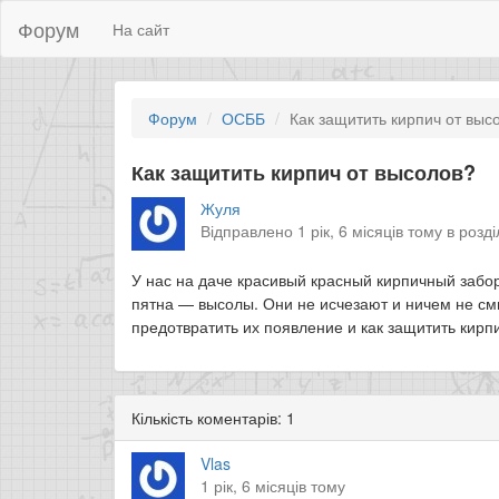
Форум
На сайт
Форум
ОСББ
Как защитить кирпич от выс
Как защитить кирпич от высолов?
Жуля
Відправлено 1 рік, 6 місяців тому в розд
У нас на даче красивый красный кирпичный забор
пятна — высолы. Они не исчезают и ничем не см
предотвратить их появление и как защитить кир
Кількість коментарів: 1
Vlas
1 рік, 6 місяців тому