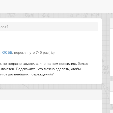
олов?
іл
ОСББ
,
переглянуто 745 раз(-ів)
, но недавно заметила, что на нем появились белые
ываются. Подскажите, что можно сделать, чтобы
пич от дальнейших повреждений?