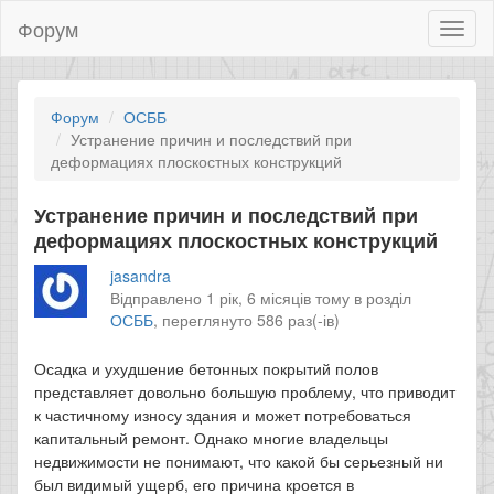
Форум
Toggl
naviga
Форум
ОСББ
Устранение причин и последствий при
деформациях плоскостных конструкций
Устранение причин и последствий при
деформациях плоскостных конструкций
jasandra
Відправлено 1 рік, 6 місяців тому в розділ
ОСББ
,
переглянуто 586 раз(-ів)
Осадка и ухудшение бетонных покрытий полов
представляет довольно большую проблему, что приводит
к частичному износу здания и может потребоваться
капитальный ремонт. Однако многие владельцы
недвижимости не понимают, что какой бы серьезный ни
был видимый ущерб, его причина кроется в