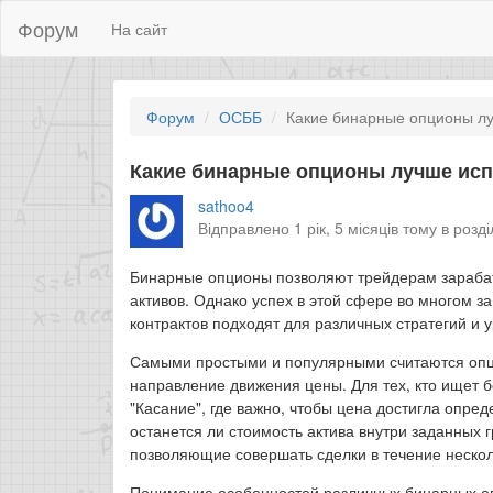
Форум
На сайт
Форум
ОСББ
Какие бинарные опционы лу
Какие бинарные опционы лучше исп
sathoo4
Відправлено 1 рік, 5 місяців тому в розд
Бинарные опционы позволяют трейдерам зараба
активов. Однако успех в этой сфере во многом з
контрактов подходят для различных стратегий и у
Самыми простыми и популярными считаются опци
направление движения цены. Для тех, кто ищет 
"Касание", где важно, чтобы цена достигла опреде
останется ли стоимость актива внутри заданных 
позволяющие совершать сделки в течение нескол
Понимание особенностей различных бинарных о