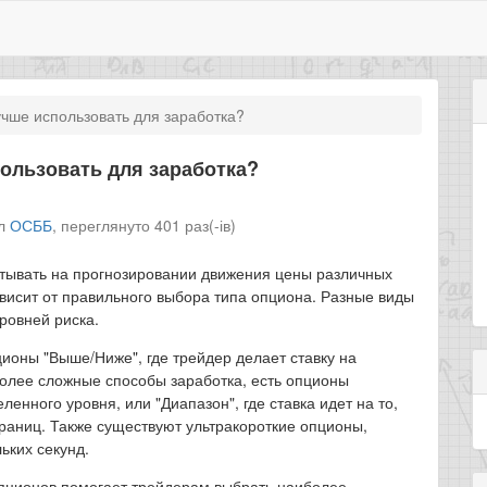
чше использовать для заработка?
ользовать для заработка?
іл
ОСББ
,
переглянуто 401 раз(-ів)
тывать на прогнозировании движения цены различных
ависит от правильного выбора типа опциона. Разные виды
ровней риска.
оны "Выше/Ниже", где трейдер делает ставку на
более сложные способы заработка, есть опционы
ленного уровня, или "Диапазон", где ставка идет на то,
границ. Также существуют ультракороткие опционы,
ьких секунд.
пционов помогает трейдерам выбрать наиболее