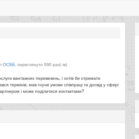
іл
ОСББ
,
переглянуто 590 раз(-ів)
слуги вантажних перевезень, і хотів би отримати
ся термінів, мав гнучкі умови співпраці та досвід у сфері
партнером і може поділитися контактами?