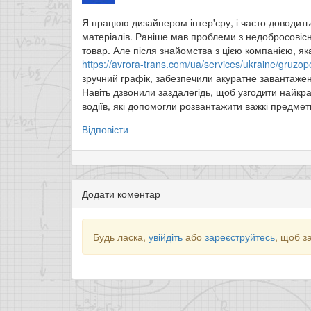
Я працюю дизайнером інтер'єру, і часто доводит
матеріалів. Раніше мав проблеми з недобросовісн
товар. Але після знайомства з цією компанією, як
https://avrora-trans.com/ua/services/ukraine/gruzo
зручний графік, забезпечили акуратне завантажен
Навіть дзвонили заздалегідь, щоб узгодити найкр
водіїв, які допомогли розвантажити важкі предмети
Відповісти
Додати коментар
Будь ласка,
увійдіть
або
зареєструйтесь
, щоб з