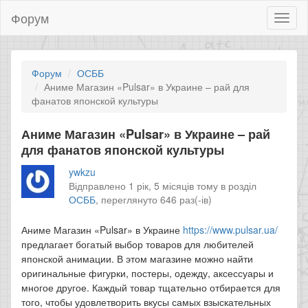
Форум
Toggl
naviga
Форум
ОСББ
Аниме Магазин «Pulsar» в Украине – рай для
фанатов японской культуры
Аниме Магазин «Pulsar» в Украине – рай
для фанатов японской культуры
ywkzu
Відправлено 1 рік, 5 місяців тому в розділ
ОСББ
,
переглянуто 646 раз(-ів)
Аниме Магазин «Pulsar» в Украине
https://www.pulsar.ua/
предлагает богатый выбор товаров для любителей
японской анимации. В этом магазине можно найти
оригинальные фигурки, постеры, одежду, аксессуары и
многое другое. Каждый товар тщательно отбирается для
того, чтобы удовлетворить вкусы самых взыскательных