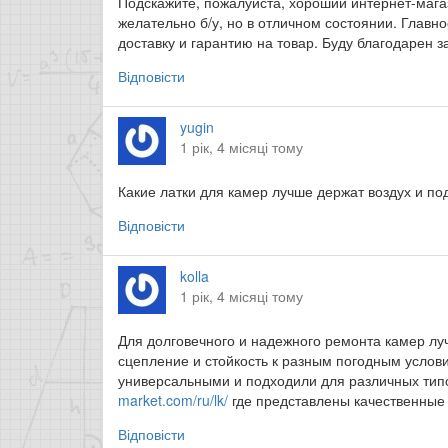
Подскажите, пожалуйста, хороший интернет-магаз
желательно б/у, но в отличном состоянии. Главн
доставку и гарантию на товар. Буду благодарен 
Відповісти
yugin
1 рік, 4 місяці тому
Какие латки для камер лучше держат воздух и по
Відповісти
kolla
1 рік, 4 місяці тому
Для долговечного и надежного ремонта камер лу
сцепление и стойкость к разным погодным услови
универсальными и подходили для различных тип
market.com/ru/lk/
где представлены качественные
Відповісти