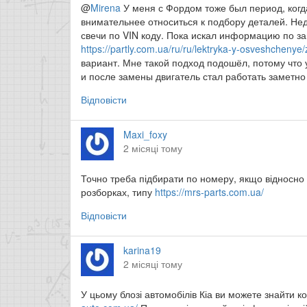
@
Mirena
У меня с Фордом тоже был период, когда
внимательнее относиться к подбору деталей. Не
свечи по VIN коду. Пока искал информацию по з
https://partly.com.ua/ru/ru/lektryka-y-osveshchen
вариант. Мне такой подход подошёл, потому что
и после замены двигатель стал работать заметно
Відповісти
Maxi_foxy
2 місяці тому
Точно треба підбирати по номеру, якщо відносно
розборках, типу
https://mrs-parts.com.ua/
Відповісти
karina19
2 місяці тому
У цьому блозі автомобілів Кіа ви можете знайти 