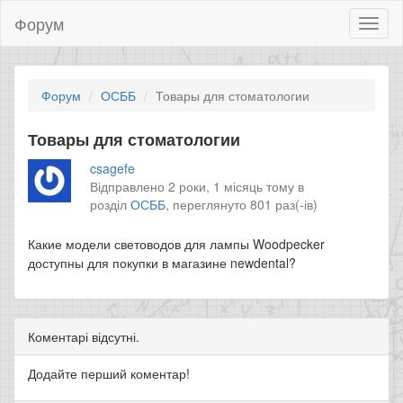
Форум
Toggl
naviga
Форум
ОСББ
Товары для стоматологии
Товары для стоматологии
csagefe
Відправлено 2 роки, 1 місяць тому в
розділ
ОСББ
,
переглянуто 801 раз(-ів)
Какие модели световодов для лампы Woodpecker
доступны для покупки в магазине newdental?
Коментарі відсутні.
Додайте перший коментар!