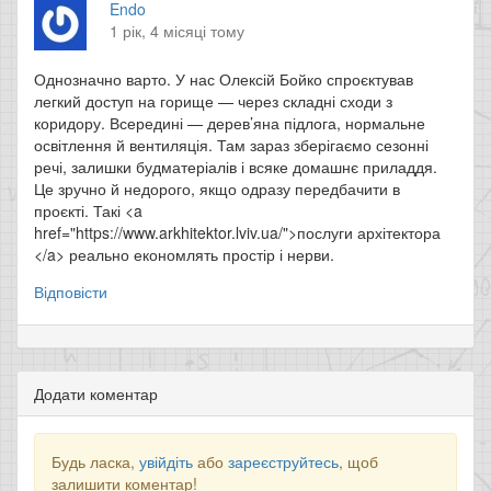
Endo
1 рік, 4 місяці тому
Однозначно варто. У нас Олексій Бойко спроєктував
легкий доступ на горище — через складні сходи з
коридору. Всередині — дерев’яна підлога, нормальне
освітлення й вентиляція. Там зараз зберігаємо сезонні
речі, залишки будматеріалів і всяке домашнє приладдя.
Це зручно й недорого, якщо одразу передбачити в
проєкті. Такі <a
href="https://www.arkhitektor.lviv.ua/">послуги архітектора
</a> реально економлять простір і нерви.
Відповісти
Додати коментар
Будь ласка,
увійдіть
або
зареєструйтесь
, щоб
залишити коментар!