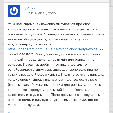
Даник
1 рік, 4 місяці тому
Усім нам відомо, як важливо піклуватися про своє
волосся, адже воно є не тільки нашою прикрасою, а й
показником здоров'я. Я завжди намагаюся обирати тільки
якісні засоби для догляду, тому вирішила купити
кондиціонери для волосся
https://headstore.com.ua/ua/hair/kondicioneri-dlya-volos/
на
сайті Headstore. Мені дуже сподобався їхній асортимент
— на сайті представлена продукція для різних типів
волосся. Перш ніж зробити покупку, я детально
ознайомилася з відгуками, адже для мене важлива не
тільки ціна, але й ефективність. Після того, як я отримала
кондиціонери, відразу відчула різницю: волосся стало
більш м’яким, блискучим і легким для розчісування. Крім
того, аромат продукту приємний і не нав'язливий, що
також важливо для мене. Після декількох застосувань мої
волосся почали виглядати здоровими і живими, що не
могло не радувати.