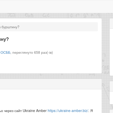
з бурштину?
ину?
л
ОСББ
,
переглянуто 658 раз(-ів)
о через сайт Ukraine Amber
https://ukraine-amber.biz/
. Я