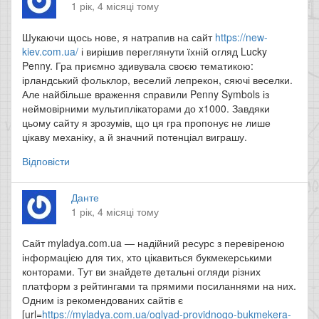
1 рік, 4 місяці тому
Шукаючи щось нове, я натрапив на сайт
https://new-
kiev.com.ua/
і вирішив переглянути їхній огляд Lucky
Penny. Гра приємно здивувала своєю тематикою:
ірландський фольклор, веселий лепрекон, сяючі веселки.
Але найбільше враження справили Penny Symbols із
неймовірними мультиплікаторами до x1000. Завдяки
цьому сайту я зрозумів, що ця гра пропонує не лише
цікаву механіку, а й значний потенціал виграшу.
Відповісти
Данте
1 рік, 4 місяці тому
Сайт myladya.com.ua — надійний ресурс з перевіреною
інформацією для тих, хто цікавиться букмекерськими
конторами. Тут ви знайдете детальні огляди різних
платформ з рейтингами та прямими посиланнями на них.
Одним із рекомендованих сайтів є
[url=
https://myladya.com.ua/oglyad-providnogo-bukmekera-