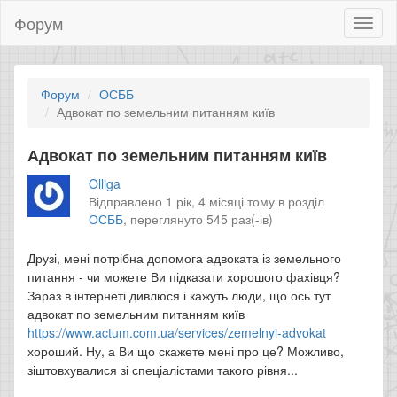
Форум
Toggl
naviga
Форум
ОСББ
Адвокат по земельним питанням київ
Адвокат по земельним питанням київ
Olliga
Відправлено 1 рік, 4 місяці тому в розділ
ОСББ
,
переглянуто 545 раз(-ів)
Друзі, мені потрібна допомога адвоката із земельного
питання - чи можете Ви підказати хорошого фахівця?
Зараз в інтернеті дивлюся і кажуть люди, що ось тут
адвокат по земельним питанням київ
https://www.actum.com.ua/services/zemelnyi-advokat
хороший. Ну, а Ви що скажете мені про це? Можливо,
зіштовхувалися зі спеціалістами такого рівня...