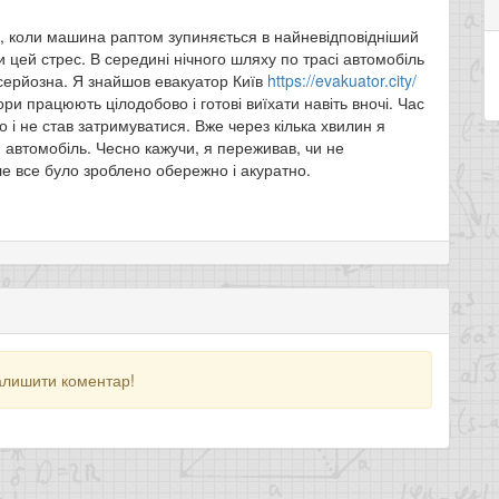
ї, коли машина раптом зупиняється в найневідповідніший
цей стрес. В середині нічного шляху по трасі автомобіль
 серйозна. Я знайшов евакуатор Київ
https://evakuator.city/
и працюють цілодобово і готові виїхати навіть вночі. Час
о і не став затримуватися. Вже через кілька хвилин я
 автомобіль. Чесно кажучи, я переживав, чи не
е все було зроблено обережно і акуратно.
алишити коментар!