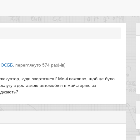
л
ОСББ
,
переглянуто 574 раз(-ів)
евакуатор, куди звертатися? Мені важливо, щоб це було
послугу з доставкою автомобіля в майстерню за
жджають?