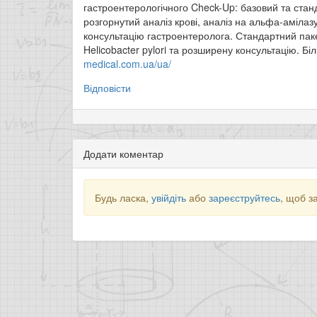
гастроентерологічного Check-Up: базовий та станд
розгорнутий аналіз крові, аналіз на альфа-амілаз
консультацію гастроентеролога. Стандартний паке
Helicobacter pylori та розширену консультацію. Б
medical.com.ua/ua/
Відповісти
Додати коментар
Будь ласка,
увійдіть
або
зареєструйтесь
, щоб з