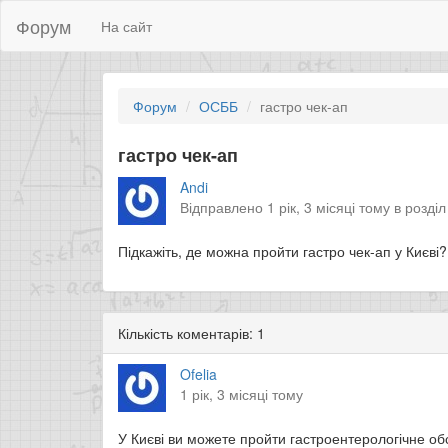
Форум
На сайт
Форум
ОСББ
гастро чек-ап
гастро чек-ап
Andi
Відправлено 1 рік, 3 місяці тому в розді
Підкажіть, де можна пройти гастро чек-ап у Києві?
Кількість коментарів: 1
Ofelia
1 рік, 3 місяці тому
​У Києві ви можете пройти гастроентерологічне об