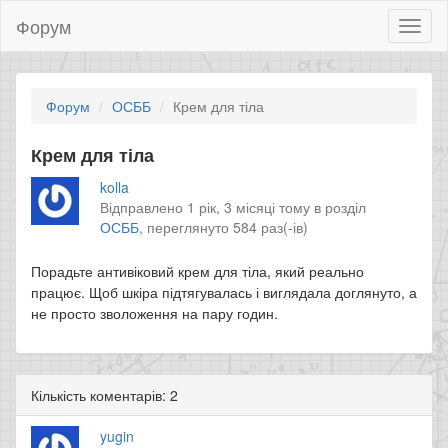
Форум
Toggl
naviga
Форум
ОСББ
Крем для тіла
Крем для тіла
kolla
Відправлено 1 рік, 3 місяці тому в розділ
ОСББ
,
переглянуто 584 раз(-ів)
Порадьте антивіковий крем для тіла, який реально
працює. Щоб шкіра підтягувалась і виглядала доглянуто, а
не просто зволоження на пару годин.
Кількість коментарів: 2
yugin