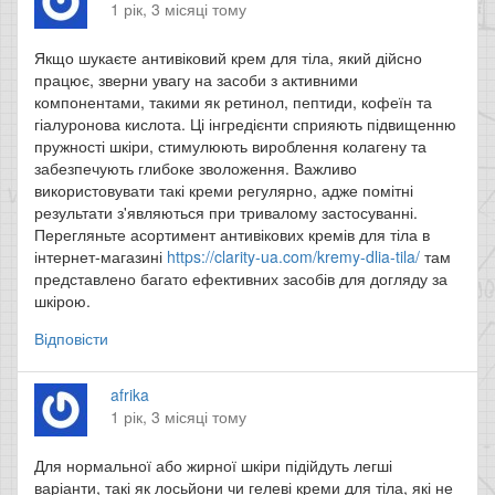
1 рік, 3 місяці тому
Якщо шукаєте антивіковий крем для тіла, який дійсно
працює, зверни увагу на засоби з активними
компонентами, такими як ретинол, пептиди, кофеїн та
гіалуронова кислота. Ці інгредієнти сприяють підвищенню
пружності шкіри, стимулюють вироблення колагену та
забезпечують глибоке зволоження. Важливо
використовувати такі креми регулярно, адже помітні
результати з'являються при тривалому застосуванні.​
Перегляньте асортимент антивікових кремів для тіла в
інтернет-магазині
https://clarity-ua.com/kremy-dlia-tila/
там
представлено багато ефективних засобів для догляду за
шкірою.​
Відповісти
afrika
1 рік, 3 місяці тому
Для нормальної або жирної шкіри підійдуть легші
варіанти, такі як лосьйони чи гелеві креми для тіла, які не