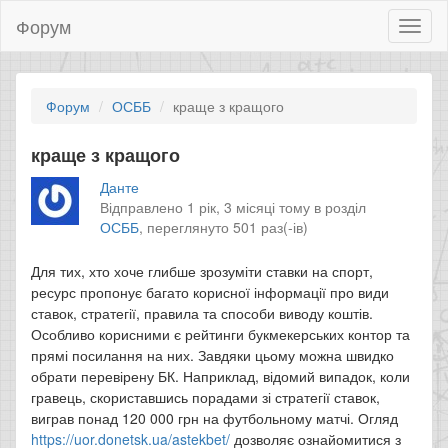
Форум
Toggl
naviga
Форум
ОСББ
краще з кращого
краще з кращого
Данте
Відправлено 1 рік, 3 місяці тому в розділ
ОСББ
,
переглянуто 501 раз(-ів)
Для тих, хто хоче глибше зрозуміти ставки на спорт,
ресурс пропонує багато корисної інформації про види
ставок, стратегії, правила та способи виводу коштів.
Особливо корисними є рейтинги букмекерських контор та
прямі посилання на них. Завдяки цьому можна швидко
обрати перевірену БК. Наприклад, відомий випадок, коли
гравець, скориставшись порадами зі стратегії ставок,
виграв понад 120 000 грн на футбольному матчі. Огляд
https://uor.donetsk.ua/astekbet/
дозволяє ознайомитися з