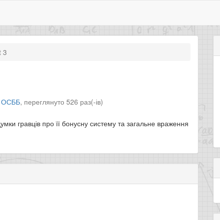
t 3
л
ОСББ
,
переглянуто 526 раз(-ів)
 думки гравців про її бонусну систему та загальне враження