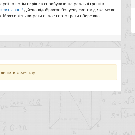
ерсії, а потім вирішив спробувати на реальні гроші в
asensov.com/
дійсно відображає бонусну систему, яка може
в. Можливість виграти є, але варто грати обережно.
алишити коментар!