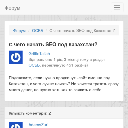
Форум
Toggl
naviga
Форум
ОСББ
С чего начать SEO под Казахстан?
С чего начать SEO под Казахстан?
GriffinTaliah
Відправлено 1 рік, 3 місяці тому в розділ
ОСББ
,
переглянуто 451 раз(-ів)
Подскажите, если нужно продвинуть сайт именно под
Казахстан, с чего лучше начать? Не хочется тратить сразу
много денег, но нужно хоть как-то заявить о себе.
Кількість коментарів: 2
AdamsZuri