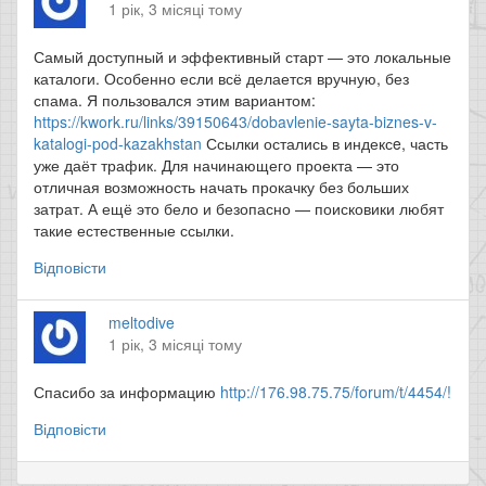
1 рік, 3 місяці тому
Самый доступный и эффективный старт — это локальные
каталоги. Особенно если всё делается вручную, без
спама. Я пользовался этим вариантом:
https://kwork.ru/links/39150643/dobavlenie-sayta-biznes-v-
katalogi-pod-kazakhstan
Ссылки остались в индексe, часть
уже даёт трафик. Для начинающего проекта — это
отличная возможность начать прокачку без больших
затрат. А ещё это бело и безопасно — поисковики любят
такие естественные ссылки.
Відповісти
meltodive
1 рік, 3 місяці тому
Спасибо за информацию
http://176.98.75.75/forum/t/4454/!
Відповісти