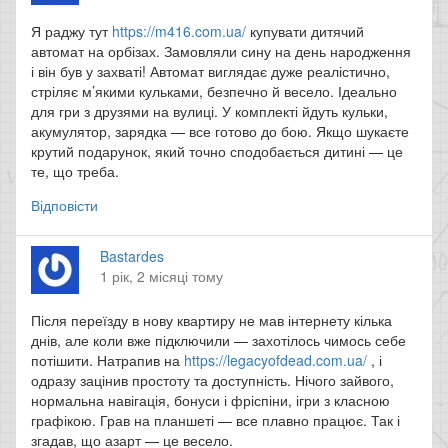
Я раджу тут
https://m416.com.ua/
купувати дитячий
автомат на орбізах. Замовляли сину на день народження
і він був у захваті! Автомат виглядає дуже реалістично,
стріляє м’якими кульками, безпечно й весело. Ідеально
для гри з друзями на вулиці. У комплекті йдуть кульки,
акумулятор, зарядка — все готово до бою. Якщо шукаєте
крутий подарунок, який точно сподобається дитині — це
те, що треба.
Відповісти
Bastardes
1 рік, 2 місяці тому
Після переїзду в нову квартиру не мав інтернету кілька
днів, але коли вже підключили — захотілось чимось себе
потішити. Натрапив на
https://legacyofdead.com.ua/
, і
одразу зацінив простоту та доступність. Нічого зайвого,
нормальна навігація, бонуси і фріспіни, ігри з класною
графікою. Грав на планшеті — все плавно працює. Так і
згадав, що азарт — це весело.