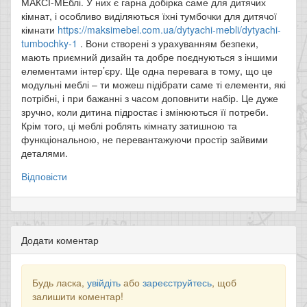
МАКСІ-МЕблі. У них є гарна добірка саме для дитячих
кімнат, і особливо виділяються їхні тумбочки для дитячої
кімнати
https://maksimebel.com.ua/dytyachi-mebli/dytyachi-
tumbochky-1
. Вони створені з урахуванням безпеки,
мають приємний дизайн та добре поєднуються з іншими
елементами інтер’єру. Ще одна перевага в тому, що це
модульні меблі – ти можеш підібрати саме ті елементи, які
потрібні, і при бажанні з часом доповнити набір. Це дуже
зручно, коли дитина підростає і змінюються її потреби.
Крім того, ці меблі роблять кімнату затишною та
функціональною, не перевантажуючи простір зайвими
деталями.
Відповісти
Додати коментар
Будь ласка,
увійдіть
або
зареєструйтесь
, щоб
залишити коментар!