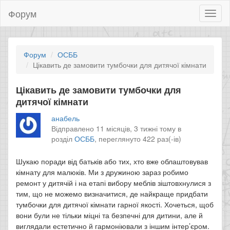
Форум
Toggl
naviga
Форум
ОСББ
Цікавить де замовити тумбочки для дитячої кімнати
Цікавить де замовити тумбочки для
дитячої кімнати
анабель
Відправлено 11 місяців, 3 тижні тому в
розділ
ОСББ
,
переглянуто 422 раз(-ів)
Шукаю поради від батьків або тих, хто вже облаштовував
кімнату для малюків. Ми з дружиною зараз робимо
ремонт у дитячій і на етапі вибору меблів зіштовхнулися з
тим, що не можемо визначитися, де найкраще придбати
тумбочки для дитячої кімнати гарної якості. Хочеться, щоб
вони були не тільки міцні та безпечні для дитини, але й
виглядали естетично й гармоніювали з іншим інтер’єром.