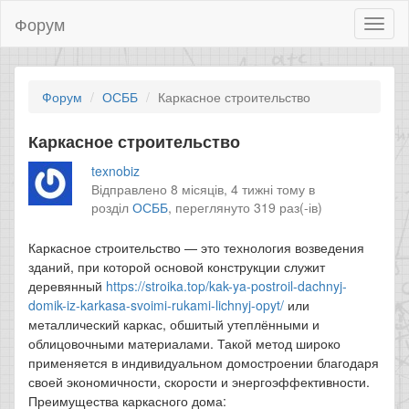
Форум
Toggl
naviga
Форум
ОСББ
Каркасное строительство
Каркасное строительство
texnobiz
Відправлено 8 місяців, 4 тижні тому в
розділ
ОСББ
,
переглянуто 319 раз(-ів)
Каркасное строительство — это технология возведения
зданий, при которой основой конструкции служит
деревянный
https://stroika.top/kak-ya-postroil-dachnyj-
domik-iz-karkasa-svoimi-rukami-lichnyj-opyt/
или
металлический каркас, обшитый утеплёнными и
облицовочными материалами. Такой метод широко
применяется в индивидуальном домостроении благодаря
своей экономичности, скорости и энергоэффективности.
Преимущества каркасного дома: