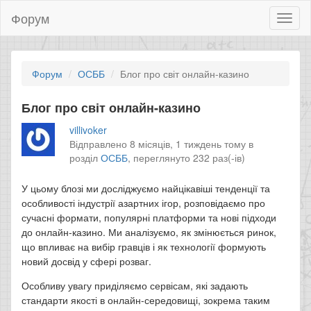
Форум
Toggl
naviga
Форум
ОСББ
Блог про світ онлайн-казино
Блог про світ онлайн-казино
villivoker
Відправлено 8 місяців, 1 тиждень тому в
розділ
ОСББ
,
переглянуто 232 раз(-ів)
У цьому блозі ми досліджуємо найцікавіші тенденції та
особливості індустрії азартних ігор, розповідаємо про
сучасні формати, популярні платформи та нові підходи
до онлайн-казино. Ми аналізуємо, як змінюється ринок,
що впливає на вибір гравців і як технології формують
новий досвід у сфері розваг.
Особливу увагу приділяємо сервісам, які задають
стандарти якості в онлайн-середовищі, зокрема таким