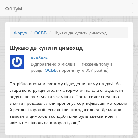
Форум
Toggl
naviga
Форум
ОСББ
Шукаю де купити димоход
Шукаю де купити димоход
анабель
Відправлено 8 місяців, 1 тиждень тому в
розділ
ОСББ
,
переглянуто 357 раз(-ів)
Потрібно оновити систему відведення диму на дачі, бо
стара конструкція втратила герметичність, а спеціалісти
радять не затягувати з заміною. Проте виявилося, що
знайти продавця, який пропонує сертифіковані матеріали
й реальні гарантії, складніше, ніж здавалося. Де можна
замовити димоход так, щоб і ціна була адекватною, і
якість не підводила в мороз і дощ?