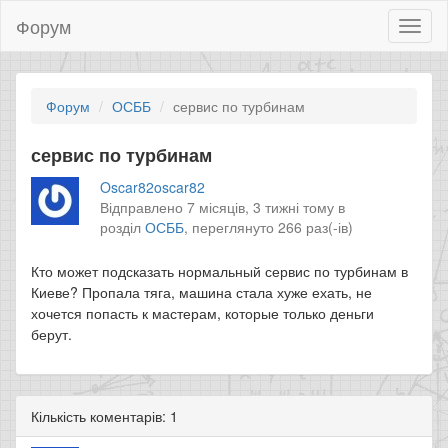
Форум
Toggl
naviga
Форум
ОСББ
сервис по турбинам
сервис по турбинам
Oscar82oscar82
Відправлено 7 місяців, 3 тижні тому в
розділ
ОСББ
,
переглянуто 266 раз(-ів)
Кто может подсказать нормальный сервис по турбинам в
Киеве? Пропала тяга, машина стала хуже ехать, не
хочется попасть к мастерам, которые только деньги
берут.
Кількість коментарів: 1