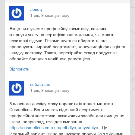
ловец
1 рік, 9 місяців тому
Якщо ви шукаєте професійну косметику, важливо
звернути увагу на сертифіковані магазини, які мають
позитивні відгуки. Рекомендується обирати ті, що
пропонують широкий асортимент, консультації фахівців та
швидку доставку. Також, перевіряйте склад продуктів і
обирайте бренди з надійною репутацією.
Відповісти
себастьян
1 рік, 9 місяців тому
З власного досвіду можу порадити інтернет-магазин
Cosmeticus. Вони мають відмінний асортимент
професійної косметики, включаючи засоби для очищення
шкіри, наприклад, гелі для вмивання
https://cosmeticus.com.ua/geli-dlya-umyvaniya
. Це
ідеальний варіант, якщо ви шукаєте продукцію з якісними