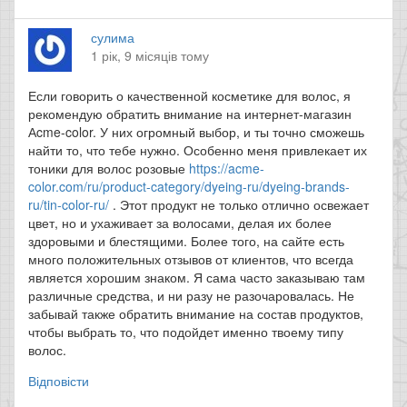
сулима
1 рік, 9 місяців тому
Если говорить о качественной косметике для волос, я
рекомендую обратить внимание на интернет-магазин
Аcme-color. У них огромный выбор, и ты точно сможешь
найти то, что тебе нужно. Особенно меня привлекает их
тоники для волос розовые
https://acme-
color.com/ru/product-category/dyeing-ru/dyeing-brands-
ru/tin-color-ru/
. Этот продукт не только отлично освежает
цвет, но и ухаживает за волосами, делая их более
здоровыми и блестящими. Более того, на сайте есть
много положительных отзывов от клиентов, что всегда
является хорошим знаком. Я сама часто заказываю там
различные средства, и ни разу не разочаровалась. Не
забывай также обратить внимание на состав продуктов,
чтобы выбрать то, что подойдет именно твоему типу
волос.
Відповісти