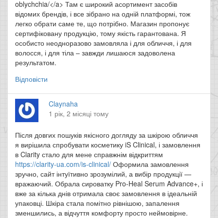
oblychchia/</a> Там є широкий асортимент засобів
відомих брендів, і все зібрано на одній платформі, тож
легко обрати саме те, що потрібно. Магазин пропонує
сертифіковану продукцію, тому якість гарантована. Я
особисто неодноразово замовляла і для обличчя, і для
волосся, і для тіла – завжди лишаюся задоволена
результатом.
Відповісти
Claynaha
1 рік, 2 місяці тому
Після довгих пошуків якісного догляду за шкірою обличчя
я вирішила спробувати косметику iS Clinical, і замовлення
в Clarity стало для мене справжнім відкриттям
https://clarity-ua.com/is-clinical/
Оформила замовлення
зручно, сайт інтуїтивно зрозумілий, а вибір продукції —
вражаючий. Обрала сироватку Pro-Heal Serum Advance+, і
вже за кілька днів отримала своє замовлення в ідеальній
упаковці. Шкіра стала помітно рівнішою, запалення
зменшились, а відчуття комфорту просто неймовірне.