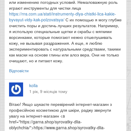
или изменению погодных условий. Немаловажную роль
играют инструменты для чистки лица
https://rns.com.ua/stati/instrumenty-dlya-chistki-lica-kakie-
byvayut-vidy-kak-polzovatsya/
С их помощью я могу глубже
очистить поры и достичь лучших результатов. Например,
я использую специальные щетки и скрабы с мягкими
ворсинками, которые помогают нежно отшелушивать
кожу, не вызывая раздражения. А еще, я люблю
экспериментировать с натуральными средствами, такими
как маски на основе глины или алоэ вера. Они не только
очищают, но и питают кожу.
Відповісти
kolla
1 рік, 9 місяців тому
Вітаю! Якщо шукаєте перевірений інтернет-магазин з
професійною косметикою для шкіри, раджу звернути
увагу на інтернет-магазин <a
href="https://garna.shop/syrovatky-dlia-
oblychchia/">https://www.garna.shop/syrovatky-dlia-