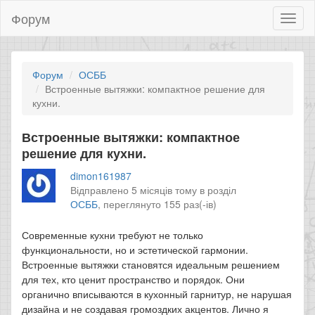
Форум
Toggl
naviga
Форум
ОСББ
Встроенные вытяжки: компактное решение для
кухни.
Встроенные вытяжки: компактное
решение для кухни.
dimon161987
Відправлено 5 місяців тому в розділ
ОСББ
,
переглянуто 155 раз(-ів)
Современные кухни требуют не только
функциональности, но и эстетической гармонии.
Встроенные вытяжки становятся идеальным решением
для тех, кто ценит пространство и порядок. Они
органично вписываются в кухонный гарнитур, не нарушая
дизайна и не создавая громоздких акцентов. Лично я