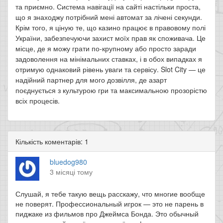
та приємно. Система навігації на сайті настільки проста,
що я знаходжу потрібний мені автомат за лічені секунди.
Крім того, я ціную те, що казино працює в правовому полі
України, забезпечуючи захист моїх прав як споживача. Це
місце, де я можу грати по-крупному або просто заради
задоволення на мінімальних ставках, і в обох випадках я
отримую однаковий рівень уваги та сервісу. Slot City — це
надійний партнер для мого дозвілля, де азарт
поєднується з культурою гри та максимальною прозорістю
всіх процесів.
Кількість коментарів: 1
bluedog980
3 місяці тому
Слушай, я тебе такую вещь расскажу, что многие вообще
не поверят. Профессиональный игрок — это не парень в
пиджаке из фильмов про Джеймса Бонда. Это обычный