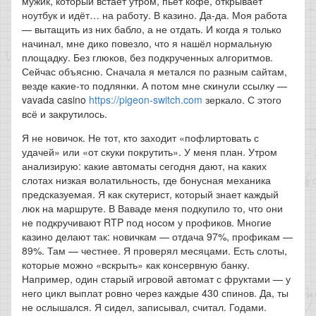
мужик, который встаёт утром, пьёт кофе, открывает
ноутбук и идёт… на работу. В казино. Да-да. Моя работа
— вытащить из них бабло, а не отдать. И когда я только
начинал, мне дико повезло, что я нашёл нормальную
площадку. Без глюков, без подкрученных алгоритмов.
Сейчас объясню. Сначала я метался по разным сайтам,
везде какие-то подлянки. А потом мне скинули ссылку —
vavada casino
https://pigeon-switch.com
зеркало. С этого
всё и закрутилось.
Я не новичок. Не тот, кто заходит «пофлиртовать с
удачей» или «от скуки покрутить». У меня план. Утром
анализирую: какие автоматы сегодня дают, на каких
слотах низкая волатильность, где бонусная механика
предсказуемая. Я как скутерист, который знает каждый
люк на маршруте. В Ваваде меня подкупило то, что они
не подкручивают RTP под носом у профиков. Многие
казино делают так: новичкам — отдача 97%, профикам —
89%. Там — честнее. Я проверял месяцами. Есть слоты,
которые можно «вскрыть» как консервную банку.
Например, один старый игровой автомат с фруктами — у
него цикл выплат ровно через каждые 430 спинов. Да, ты
не ослышался. Я сидел, записывал, считал. Годами.