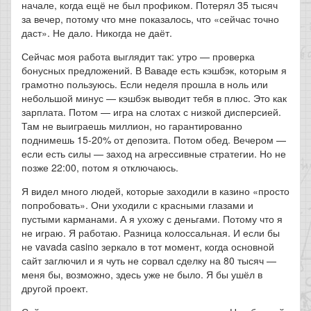
начале, когда ещё не был профиком. Потерял 35 тысяч
за вечер, потому что мне показалось, что «сейчас точно
даст». Не дало. Никогда не даёт.
Сейчас моя работа выглядит так: утро — проверка
бонусных предложений. В Ваваде есть кэшбэк, которым я
грамотно пользуюсь. Если неделя прошла в ноль или
небольшой минус — кэшбэк выводит тебя в плюс. Это как
зарплата. Потом — игра на слотах с низкой дисперсией.
Там не выиграешь миллион, но гарантированно
поднимешь 15-20% от депозита. Потом обед. Вечером —
если есть силы — заход на агрессивные стратегии. Но не
позже 22:00, потом я отключаюсь.
Я видел много людей, которые заходили в казино «просто
попробовать». Они уходили с красными глазами и
пустыми карманами. А я ухожу с деньгами. Потому что я
не играю. Я работаю. Разница колоссальная. И если бы
не vavada casino зеркало в тот момент, когда основной
сайт заглючил и я чуть не сорвал сделку на 80 тысяч —
меня бы, возможно, здесь уже не было. Я бы ушёл в
другой проект.