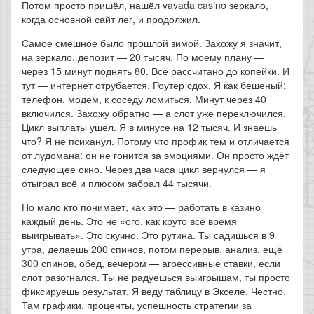
Потом просто пришёл, нашёл vavada casino зеркало,
когда основной сайт лег, и продолжил.
Самое смешное было прошлой зимой. Захожу я значит,
на зеркало, депозит — 20 тысяч. По моему плану —
через 15 минут поднять 80. Всё рассчитано до копейки. И
тут — интернет отрубается. Роутер сдох. Я как бешеный:
телефон, модем, к соседу ломиться. Минут через 40
включился. Захожу обратно — а слот уже переключился.
Цикл выплаты ушёл. Я в минусе на 12 тысяч. И знаешь
что? Я не психанул. Потому что профик тем и отличается
от лудомана: он не гонится за эмоциями. Он просто ждёт
следующее окно. Через два часа цикл вернулся — я
отыграл всё и плюсом забрал 44 тысячи.
Но мало кто понимает, как это — работать в казино
каждый день. Это не «ого, как круто всё время
выигрывать». Это скучно. Это рутина. Ты садишься в 9
утра, делаешь 200 спинов, потом перерыв, анализ, ещё
300 спинов, обед, вечером — агрессивные ставки, если
слот разогнался. Ты не радуешься выигрышам, ты просто
фиксируешь результат. Я веду таблицу в Экселе. Честно.
Там графики, проценты, успешность стратегии за