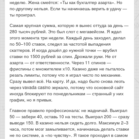
неделю. Жена смеётся: «Ты как бухгалтер азарта». Но
по-другому нельзя. Если ты начинаешь верить в удачу —
ты проиграл.
Самая крупная сумма, которую я вынес оттуда за день —
280 тысяч рублей. Это был слот с мегавейсом. Я ждал
этого момента три недели. Каждый день заходил, делал
по 50–100 ставок, следил за частотой выпадения
скаттеров. И когда дошёл до нужной точки — врубил
ставки по 1500 рублей за спин. Дрожали руки. Не от
азарта — от ответственности. Через 11 спинов —
фриспины с множителем х10. Казино даже не пыталось
резать лимиты, потому что я играл чисто по механике.
Сразу вывел всё. На карту. И да, надо было снова лезть
через vavada casino зеркало, потому что основной сайт
иногда блокируют по понедельникам — странный у них
график, но я привык.
Главное правило профессионала: не жадничай. Выиграл
50 — забери 40, оставь 10 на тесты. Выиграл 200 — сразу
выводи 150. В казино нельзя сидеть долго. Максимум 2–3
часа, потом мозг замыливается, начинаешь делать ставки
не по системе, а «по чувству». Я такое проходил в самом