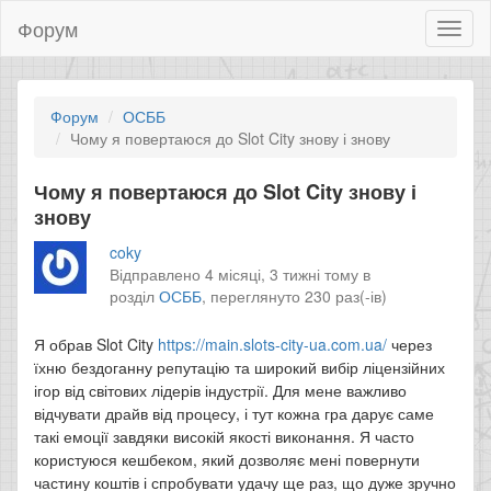
Форум
Toggl
naviga
Форум
ОСББ
Чому я повертаюся до Slot City знову і знову
Чому я повертаюся до Slot City знову і
знову
coky
Відправлено 4 місяці, 3 тижні тому в
розділ
ОСББ
,
переглянуто 230 раз(-ів)
Я обрав Slot City
https://main.slots-city-ua.com.ua/
через
їхню бездоганну репутацію та широкий вибір ліцензійних
ігор від світових лідерів індустрії. Для мене важливо
відчувати драйв від процесу, і тут кожна гра дарує саме
такі емоції завдяки високій якості виконання. Я часто
користуюся кешбеком, який дозволяє мені повернути
частину коштів і спробувати удачу ще раз, що дуже зручно