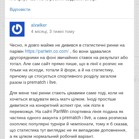
Відповісти
alxwlker
4 місяці, 3 тижні тому
Чесно, я довго майже не дивився в статистичні ринки на
парівін
https://pariwin.co.com/
, бо вони здавалися
другорядними на фоні звичайних ставок на результат або
тотал. Але сам сайт прямо пише, що в лінії є розпис не
тільки на исходи, тотали й фори, а й на статистику,
причому це стосується спортивного розділу загалом
разом із prematch і live.
Для мене такі ринки стають цікавими саме тоді, коли не
хочеться вгадувати весь матч цілком. Іноді простіше
дивитися на конкретний аспект гри, ніж лізти в
переможця. На сайті PariWin спортивна лінія подана як
частина одного акаунта з prematch і live, а сама розписка
охоплює популярні турніри й чемпіонати, тому я б сказав,
що статистика тут виглядає не як випадкове доповнення,
а як цілком нормальний робочий варіант.