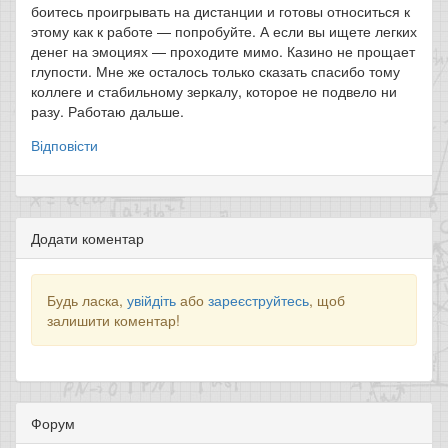
боитесь проигрывать на дистанции и готовы относиться к
этому как к работе — попробуйте. А если вы ищете легких
денег на эмоциях — проходите мимо. Казино не прощает
глупости. Мне же осталось только сказать спасибо тому
коллеге и стабильному зеркалу, которое не подвело ни
разу. Работаю дальше.
Відповісти
Додати коментар
Будь ласка,
увійдіть
або
зареєструйтесь
, щоб
залишити коментар!
Форум