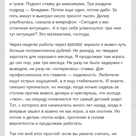
и тузов. Поднял ставку до максимума. Три раздачи
подряд — блэкджек. Потом еще один, потом дабл. За
пять минут я выиграл около трехсот тысяч. Дилер
улыбнулась, сказала в микрофон: «Сегодня у вас
отличная интуиция». А я про себя усмехнулся: при чем
тут интуиция? Это математика, господа.
Через неделю работы через epicstar зеркало я вывел чуть
больше полумиллиона рублей. Не рекорд, но твердая
зарплата для хорошего месяца. Я продолжаю там играть
до сих пор, уже три месяца. Ни разу не было задержек с
выводом, ни разу не «потерялась» ставка. Для
профессионала это главное — надежность. Любители
ищут острых ощущений, а я ищу стабильность. И знаете,
смешно признаться, но иногда, когда ночью сидишь за
столом против живого дилера и чувствуешь, что колода
«твоя», на секунду появляется тот самый детский азарт.
Тот, с которого все начиналось много лет назад, когда я
впервые зашел в казино не как игрок, а как охотник. Но
потом я делаю глоток кофе, прогоняю в голове
вероятности и продолжаю работать.
Так что мой итог простой: если вы умеете считать, не